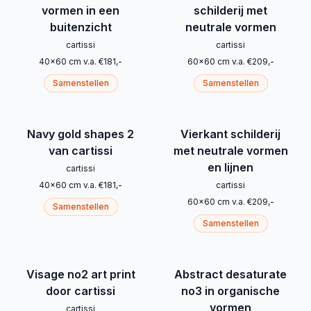
vormen in een
schilderij met
buitenzicht
neutrale vormen
cartissi
cartissi
40
x
60
cm
v.a.
€
181
,-
60
x
60
cm
v.a.
€
209
,-
Samenstellen
Samenstellen
Navy gold shapes 2
Vierkant schilderij
van cartissi
met neutrale vormen
en lijnen
cartissi
40
x
60
cm
v.a.
€
181
,-
cartissi
60
x
60
cm
v.a.
€
209
,-
Samenstellen
Samenstellen
Visage no2 art print
Abstract desaturate
door cartissi
no3 in organische
vormen
cartissi