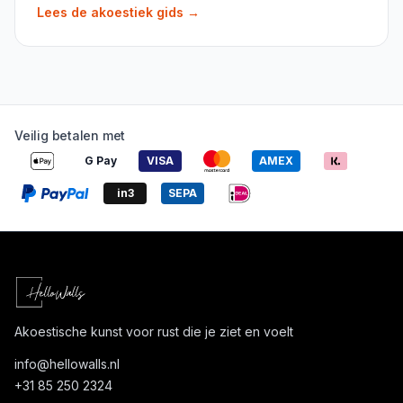
Lees de akoestiek gids
→
Veilig betalen met
G Pay
VISA
AMEX
in3
SEPA
Akoestische kunst voor rust die je ziet en voelt
info@
hellowalls.nl
+31 85 250 2324