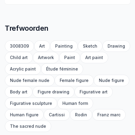
Trefwoorden
3008309
Art
Painting
Sketch
Drawing
Child art
Artwork
Paint
Art paint
Acrylic paint
Étude féminine
Nude female nude
Female figure
Nude figure
Body art
Figure drawing
Figurative art
Figurative sculpture
Human form
Human figure
Cartissi
Rodin
Franz marc
The sacred nude