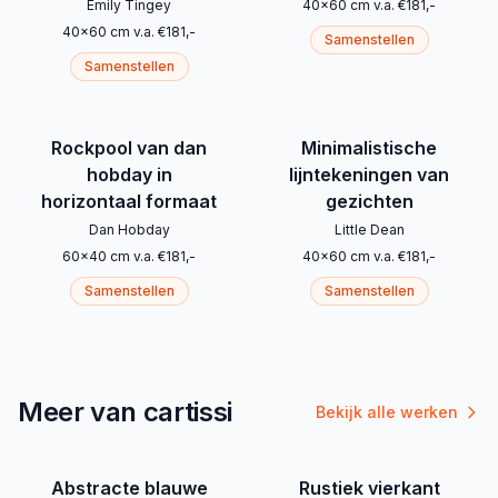
Emily Tingey
40
x
60
cm
v.a.
€
181
,-
40
x
60
cm
v.a.
€
181
,-
Samenstellen
Samenstellen
Rockpool van dan
Minimalistische
hobday in
lijntekeningen van
horizontaal formaat
gezichten
Dan Hobday
Little Dean
60
x
40
cm
v.a.
€
181
,-
40
x
60
cm
v.a.
€
181
,-
Samenstellen
Samenstellen
Meer van cartissi
Bekijk alle werken
Abstracte blauwe
Rustiek vierkant