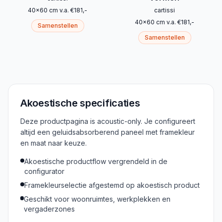
40
x
60
cm
v.a.
€
181
,-
cartissi
40
x
60
cm
v.a.
€
181
,-
Samenstellen
Samenstellen
Akoestische specificaties
Deze productpagina is acoustic-only. Je configureert
altijd een geluidsabsorberend paneel met framekleur
en maat naar keuze.
Akoestische productflow vergrendeld in de
configurator
Framekleurselectie afgestemd op akoestisch product
Geschikt voor woonruimtes, werkplekken en
vergaderzones