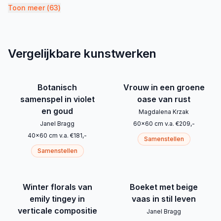
Toon meer
(
63
)
Vergelijkbare kunstwerken
Botanisch
Vrouw in een groene
samenspel in violet
oase van rust
en goud
Magdalena Krzak
Janel Bragg
60
x
60
cm
v.a.
€
209
,-
40
x
60
cm
v.a.
€
181
,-
Samenstellen
Samenstellen
Winter florals van
Boeket met beige
emily tingey in
vaas in stil leven
verticale compositie
Janel Bragg