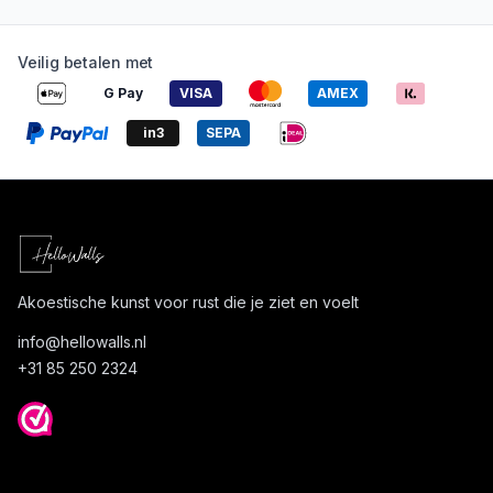
Veilig betalen met
G Pay
VISA
AMEX
in3
SEPA
Akoestische kunst voor rust die je ziet en voelt
info@
hellowalls.nl
+31 85 250 2324