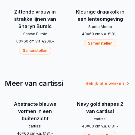
Zittende vrouw in
Kleurige draaikolk in
strakke lijnen van
een lenteomgeving
Sharyn Bursic
Studio Memb
Sharyn Bursic
40
x
60
cm
v.a.
€
181
,-
60
x
60
cm
v.a.
€
209
,-
Samenstellen
Samenstellen
Meer van cartissi
Bekijk alle werken
Abstracte blauwe
Navy gold shapes 2
vormen in een
van cartissi
buitenzicht
cartissi
cartissi
40
x
60
cm
v.a.
€
181
,-
40
x
60
cm
v.a.
€
181
,-