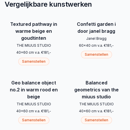
Vergelijkbare kunstwerken
Textured pathway in
Confetti garden i
warme beige en
door janel bragg
goudtinten
Janel Bragg
THE MIUUS STUDIO
60
x
40
cm
v.a.
€
181
,-
40
x
60
cm
v.a.
€
181
,-
Samenstellen
Samenstellen
Geo balance object
Balanced
no.2 in warm rood en
geometrics van the
beige
miuus studio
THE MIUUS STUDIO
THE MIUUS STUDIO
40
x
60
cm
v.a.
€
181
,-
40
x
60
cm
v.a.
€
181
,-
Samenstellen
Samenstellen