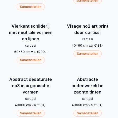
Samenstellen
Samenstellen
Vierkant schilderij
Visage no2 art print
met neutrale vormen
door cartissi
en lijnen
cartissi
cartissi
40
x
60
cm
v.a.
€
181
,-
60
x
60
cm
v.a.
€
209
,-
Samenstellen
Samenstellen
Abstract desaturate
Abstracte
no3 in organische
buitenwereld in
vormen
zachte tinten
cartissi
cartissi
40
x
60
cm
v.a.
€
181
,-
40
x
60
cm
v.a.
€
181
,-
Samenstellen
Samenstellen