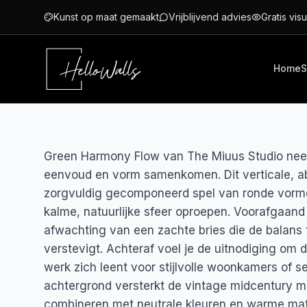
Ga naar hoofdinhoud
Kunst op maat gemaakt
Vrijblijvend advies
Gratis visu
Home
S
Green Harmony Flow van The Miuus Studio neem
eenvoud en vorm samenkomen. Dit verticale, ab
zorgvuldig gecomponeerd spel van ronde vorme
kalme, natuurlijke sfeer oproepen. Voorafgaand a
afwachting van een zachte bries die de balan
verstevigt. Achteraf voel je de uitnodiging om de
werk zich leent voor stijlvolle woonkamers of s
achtergrond versterkt de vintage midcentury m
combineren met neutrale kleuren en warme mater