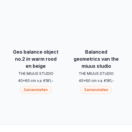
Geo balance object
Balanced
no.2 in warm rood
geometrics van the
en beige
miuus studio
THE MIUUS STUDIO
THE MIUUS STUDIO
40
x
60
cm
v.a.
€
181
,-
40
x
60
cm
v.a.
€
181
,-
Samenstellen
Samenstellen