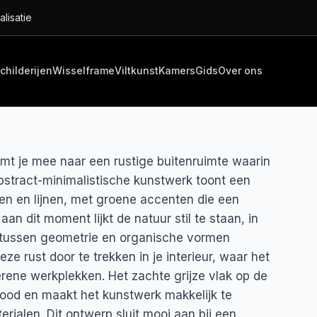
alisatie
childerijen
Wisselframe
Viltkunst
Kamers
Gids
Over ons
t je mee naar een rustige buitenruimte waarin
stract-minimalistische kunstwerk toont een
n en lijnen, met groene accenten die een
an dit moment lijkt de natuur stil te staan, in
s tussen geometrie en organische vormen
ze rust door te trekken in je interieur, waar het
erene werkplekken. Het zachte grijze vlak op de
ood en maakt het kunstwerk makkelijk te
ialen. Dit ontwerp sluit mooi aan bij een