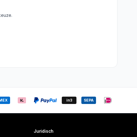
keuze.
MEX
in3
SEPA
Juridisch