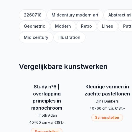
2260718
Midcentury modern art
Abstract m
Geometric
Modern
Retro
Lines
Patt
Mid century
Illustration
Vergelijkbare kunstwerken
Study n°6 |
Kleurige vormen in
overlapping
zachte pasteltonen
principles in
Dina Dankers
monochroom
40
x
60
cm
v.a.
€
181
,-
Thoth Adan
Samenstellen
40
x
60
cm
v.a.
€
181
,-
Samenstellen