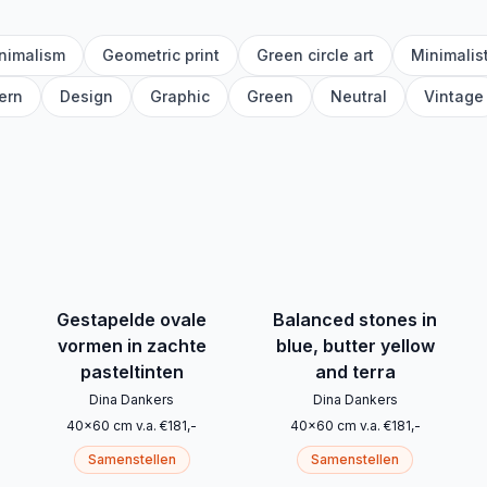
inimalism
Geometric print
Green circle art
Minimalis
ern
Design
Graphic
Green
Neutral
Vintage
Gestapelde ovale
Balanced stones in
vormen in zachte
blue, butter yellow
pasteltinten
and terra
Dina Dankers
Dina Dankers
40
x
60
cm
v.a.
€
181
,-
40
x
60
cm
v.a.
€
181
,-
Samenstellen
Samenstellen