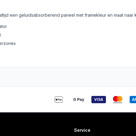
 altijd een geluidsabsorberend paneel met framekleur en maat naar 
ator
t
derzones
G Pay
VISA
A
Service