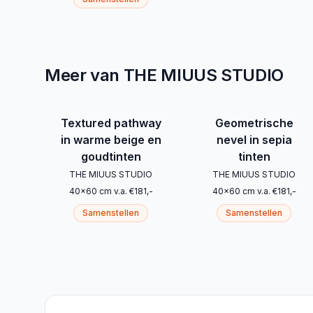
Meer van THE MIUUS STUDIO
Textured pathway
Geometrische
in warme beige en
nevel in sepia
goudtinten
tinten
THE MIUUS STUDIO
THE MIUUS STUDIO
40
x
60
cm
v.a.
€
181
,-
40
x
60
cm
v.a.
€
181
,-
Samenstellen
Samenstellen