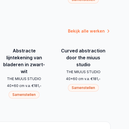
Bekijk alle werken
Abstracte
Curved abstraction
lijntekening van
door the miuus
bladeren in zwart-
studio
wit
THE MIUUS STUDIO
THE MIUUS STUDIO
40
x
60
cm
v.a.
€
181
,-
40
x
60
cm
v.a.
€
181
,-
Samenstellen
Samenstellen