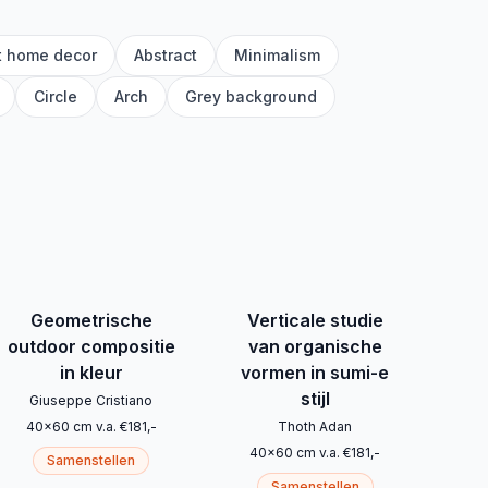
t home decor
Abstract
Minimalism
Circle
Arch
Grey background
Geometrische
Verticale studie
outdoor compositie
van organische
in kleur
vormen in sumi-e
stijl
Giuseppe Cristiano
40
x
60
cm
v.a.
€
181
,-
Thoth Adan
40
x
60
cm
v.a.
€
181
,-
Samenstellen
Samenstellen