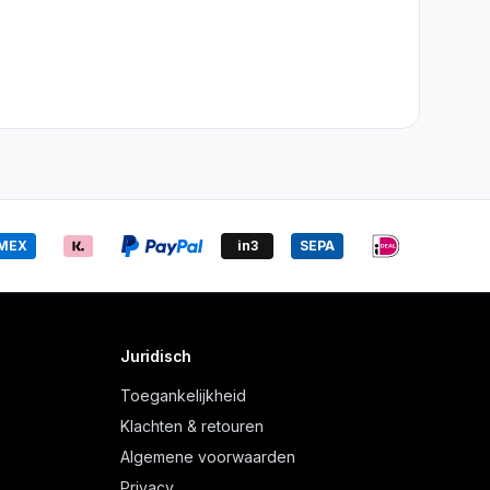
MEX
in3
SEPA
Juridisch
Toegankelijkheid
Klachten & retouren
Algemene voorwaarden
Privacy