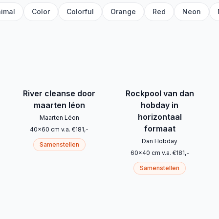
imal
Color
Colorful
Orange
Red
Neon
River cleanse door
Rockpool van dan
maarten léon
hobday in
horizontaal
Maarten Léon
formaat
40
x
60
cm
v.a.
€
181
,-
Dan Hobday
Samenstellen
60
x
40
cm
v.a.
€
181
,-
Samenstellen