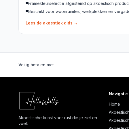
Framekleurselectie afgestemd op akoestisch produc
Geschikt voor woonruimtes, werkplekken en verga
Lees de akoestiek gids
→
Veilig betalen met
Navigatie
Home
Akoestisch
Akoestische kunst voor rust die je ziet en
Akoestisch
voelt
Akoestisch