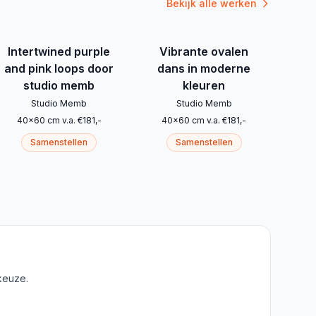
Bekijk alle werken
Intertwined purple
Vibrante ovalen
and pink loops door
dans in moderne
studio memb
kleuren
Studio Memb
Studio Memb
40
x
60
cm
v.a.
€
181
,-
40
x
60
cm
v.a.
€
181
,-
Samenstellen
Samenstellen
keuze.