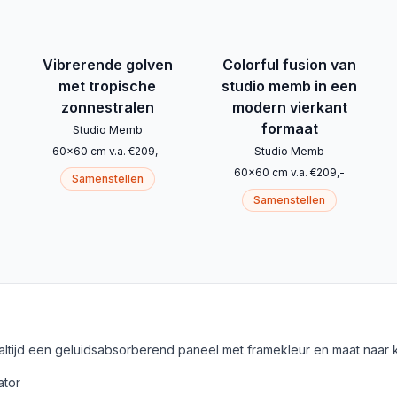
Vibrerende golven
Colorful fusion van
met tropische
studio memb in een
zonnestralen
modern vierkant
formaat
Studio Memb
60
x
60
cm
v.a.
€
209
,-
Studio Memb
60
x
60
cm
v.a.
€
209
,-
Samenstellen
Samenstellen
 altijd een geluidsabsorberend paneel met framekleur en maat naar 
ator