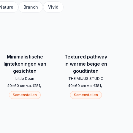
Nature
Branch
Vivid
Minimalistische
Textured pathway
lijntekeningen van
in warme beige en
gezichten
goudtinten
Little Dean
THE MIUUS STUDIO
40
x
60
cm
v.a.
€
181
,-
40
x
60
cm
v.a.
€
181
,-
Samenstellen
Samenstellen