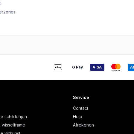
t
derzones
G Pay
VISA
A
Service
Contact
e schilderijen
Help
 wisselframe
Afrekenen
e viltkunst