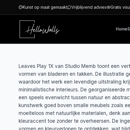
Ga naar hoofdinhoud
Kunst op maat gemaakt
Vrijblijvend advies
Gratis visu
Home
S
Leaves Play 1X van Studio Memb toont een verti
vormen van bladeren en takken. De illustratie ge
waardoor het werk een levendige uitstraling krij
minimalistische interieurs. De georganiseerde 
een speels evenwicht tussen natuur en abstractie
kunstwerk goed boven smalle meubels zoals een
moeiteloos met natuurlijke materialen, denk aa
kleuraccent toe zonder te overheersen. De inget
vormen en kleurverlopen te ontdekken, wat bij