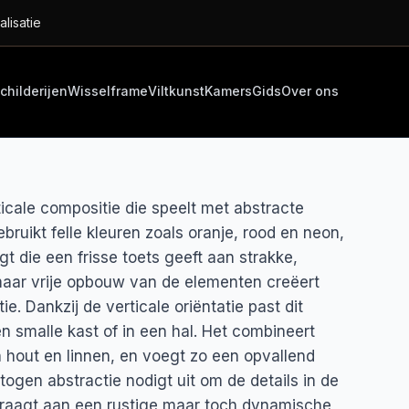
alisatie
childerijen
Wisselframe
Viltkunst
Kamers
Gids
Over ons
cale compositie die speelt met abstracte
bruikt felle kleuren zoals oranje, rood en neon,
gt die een frisse toets geeft aan strakke,
maar vrije opbouw van de elementen creëert
. Dankzij de verticale oriëntatie past dit
 smalle kast of in een hal. Het combineert
n hout en linnen, en voegt zo een opvallend
ogen abstractie nodigt uit om de details in de
draagt aan een rustige maar toch dynamische