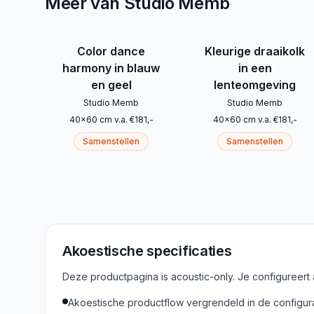
Meer van Studio Memb
Color dance
Kleurige draaikolk
harmony in blauw
in een
en geel
lenteomgeving
Studio Memb
Studio Memb
40
x
60
cm
v.a.
€
181
,-
40
x
60
cm
v.a.
€
181
,-
Samenstellen
Samenstellen
Akoestische specificaties
Deze productpagina is acoustic-only. Je configureert
Akoestische productflow vergrendeld in de configur