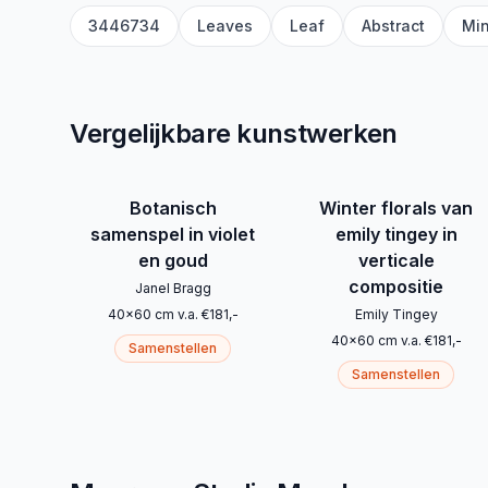
3446734
Leaves
Leaf
Abstract
Min
Vergelijkbare kunstwerken
Botanisch
Winter florals van
samenspel in violet
emily tingey in
en goud
verticale
compositie
Janel Bragg
40
x
60
cm
v.a.
€
181
,-
Emily Tingey
40
x
60
cm
v.a.
€
181
,-
Samenstellen
Samenstellen