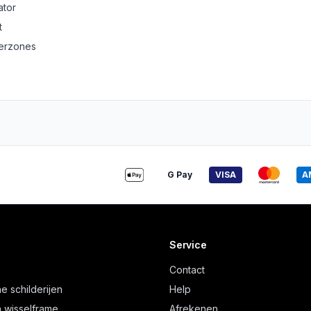
ator
t
derzones
G Pay
VISA
A
Service
Contact
e schilderijen
Help
 wisselframe
Afrekenen