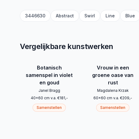
3446630
Abstract
Swirl
Line
Blue
Vergelijkbare kunstwerken
Botanisch
Vrouw in een
samenspel in violet
groene oase van
en goud
rust
Janel Bragg
Magdalena Krzak
40
x
60
cm
v.a.
€
181
,-
60
x
60
cm
v.a.
€
209
,-
Samenstellen
Samenstellen