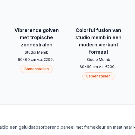
Vibrerende golven
Colorful fusion van
met tropische
studio memb in een
zonnestralen
modern vierkant
formaat
Studio Memb
60
x
60
cm
v.a.
€
209
,-
Studio Memb
60
x
60
cm
v.a.
€
209
,-
Samenstellen
Samenstellen
 altijd een geluidsabsorberend paneel met framekleur en maat naar 