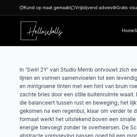
Ga naar hoofdinhoud
Kunst op maat gemaakt
Vrijblijvend advies
Gratis visu
Home
S
In 'Swirl 2Y' van Studio Memb ontvouwt zich ee
lijnen en vormen samenvloeien tot een levendi
en mintgroene tinten met een hint van bruin roe
zachte bries door een stille buitenruimte waait.
die balanceert tussen rust en beweging; het lijk
gekomen na een regenbui, klaar om verder te da
formaat werkt het uitstekend boven een smalle
energie toevoegt zonder te overheersen. De Sc
abstracte vormgeving passen goed bij een mode