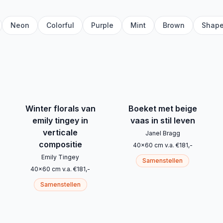
Neon
Colorful
Purple
Mint
Brown
Shap
Winter florals van
Boeket met beige
emily tingey in
vaas in stil leven
verticale
Janel Bragg
compositie
40
x
60
cm
v.a.
€
181
,-
Emily Tingey
Samenstellen
40
x
60
cm
v.a.
€
181
,-
Samenstellen