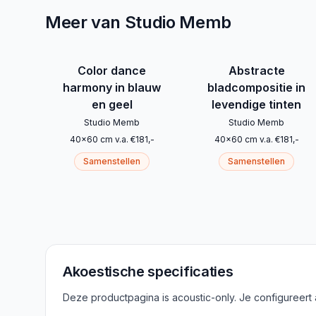
Meer van Studio Memb
Color dance
Abstracte
harmony in blauw
bladcompositie in
en geel
levendige tinten
Studio Memb
Studio Memb
40
x
60
cm
v.a.
€
181
,-
40
x
60
cm
v.a.
€
181
,-
Samenstellen
Samenstellen
Akoestische specificaties
Deze productpagina is acoustic-only. Je configureert