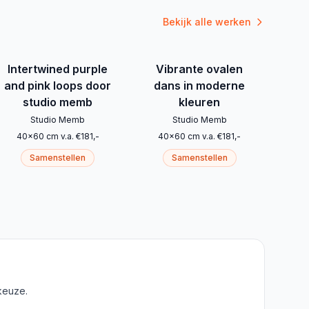
Bekijk alle werken
Intertwined purple
Vibrante ovalen
and pink loops door
dans in moderne
studio memb
kleuren
Studio Memb
Studio Memb
40
x
60
cm
v.a.
€
181
,-
40
x
60
cm
v.a.
€
181
,-
Samenstellen
Samenstellen
keuze.