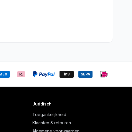
MEX
in3
SEPA
Juridisch
Toegankelijkheid
Klachten & retouren
Algemene voorwaarden