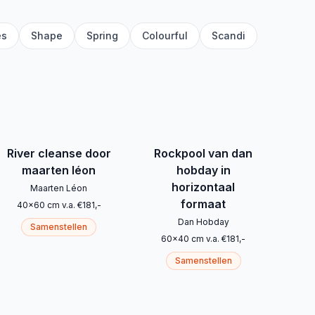
es
Shape
Spring
Colourful
Scandi
River cleanse door
Rockpool van dan
maarten léon
hobday in
horizontaal
Maarten Léon
formaat
40
x
60
cm
v.a.
€
181
,-
Dan Hobday
Samenstellen
60
x
40
cm
v.a.
€
181
,-
Samenstellen