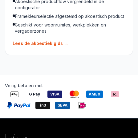
Akoestische productflow vergrendeld in de
configurator
Framekleurselectie afgestemd op akoestisch product
Geschikt voor woonruimtes, werkplekken en
vergaderzones
Lees de akoestiek gids
→
Veilig betalen met
G Pay
VISA
AMEX
in3
SEPA