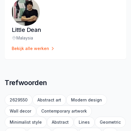
Little Dean
Malaysia
Locatie
:
Bekijk alle werken
Trefwoorden
2629550
Abstract art
Modern design
Wall decor
Contemporary artwork
Minimalist style
Abstract
Lines
Geometric