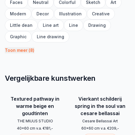
Faces
Neutral
Colorful
Sketch
Art
Modern
Decor
Illustration
Creative
Little dean
Line art
Line
Drawing
Graphic
Line drawing
Toon meer
(
8
)
Vergelijkbare kunstwerken
Textured pathway in
Vierkant schilderij
warme beige en
spring in the soul van
goudtinten
cesare bellassai
THE MIUUS STUDIO
Cesare Bellassai Art
40
x
60
cm
v.a.
€
181
,-
60
x
60
cm
v.a.
€
209
,-