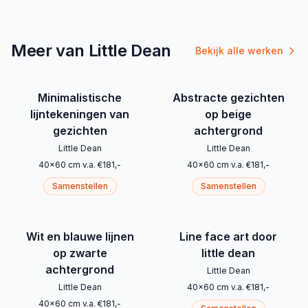
Meer van Little Dean
Bekijk alle werken
Minimalistische
Abstracte gezichten
lijntekeningen van
op beige
gezichten
achtergrond
Little Dean
Little Dean
40
x
60
cm
v.a.
€
181
,-
40
x
60
cm
v.a.
€
181
,-
Samenstellen
Samenstellen
Wit en blauwe lijnen
Line face art door
op zwarte
little dean
achtergrond
Little Dean
Little Dean
40
x
60
cm
v.a.
€
181
,-
40
x
60
cm
v.a.
€
181
,-