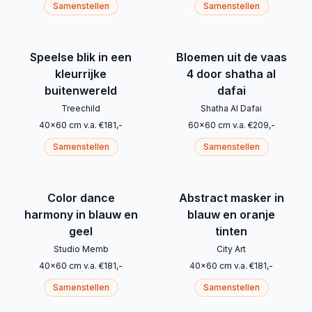
Samenstellen
Samenstellen
Speelse blik in een
Bloemen uit de vaas
kleurrijke
4 door shatha al
buitenwereld
dafai
Treechild
Shatha Al Dafai
40
x
60
cm
v.a.
€
181
,-
60
x
60
cm
v.a.
€
209
,-
Samenstellen
Samenstellen
Color dance
Abstract masker in
harmony in blauw en
blauw en oranje
geel
tinten
Studio Memb
City Art
40
x
60
cm
v.a.
€
181
,-
40
x
60
cm
v.a.
€
181
,-
Samenstellen
Samenstellen