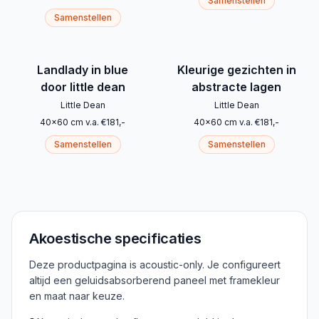
Samenstellen
Samenstellen
Landlady in blue
Kleurige gezichten in
door little dean
abstracte lagen
Little Dean
Little Dean
40
x
60
cm
v.a.
€
181
,-
40
x
60
cm
v.a.
€
181
,-
Samenstellen
Samenstellen
Akoestische specificaties
Deze productpagina is acoustic-only. Je configureert
altijd een geluidsabsorberend paneel met framekleur
en maat naar keuze.