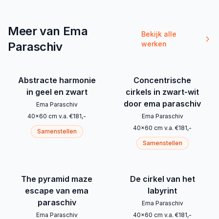
Meer van Ema
Bekijk alle
Paraschiv
werken
Abstracte harmonie
Concentrische
in geel en zwart
cirkels in zwart-wit
door ema paraschiv
Ema Paraschiv
40
x
60
cm
v.a.
€
181
,-
Ema Paraschiv
40
x
60
cm
v.a.
€
181
,-
Samenstellen
Samenstellen
The pyramid maze
De cirkel van het
escape van ema
labyrint
paraschiv
Ema Paraschiv
Ema Paraschiv
40
x
60
cm
v.a.
€
181
,-