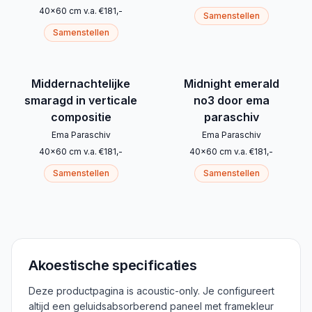
40
x
60
cm
v.a.
€
181
,-
Samenstellen
Samenstellen
Middernachtelijke
Midnight emerald
smaragd in verticale
no3 door ema
compositie
paraschiv
Ema Paraschiv
Ema Paraschiv
40
x
60
cm
v.a.
€
181
,-
40
x
60
cm
v.a.
€
181
,-
Samenstellen
Samenstellen
Akoestische specificaties
Deze productpagina is acoustic-only. Je configureert
altijd een geluidsabsorberend paneel met framekleur