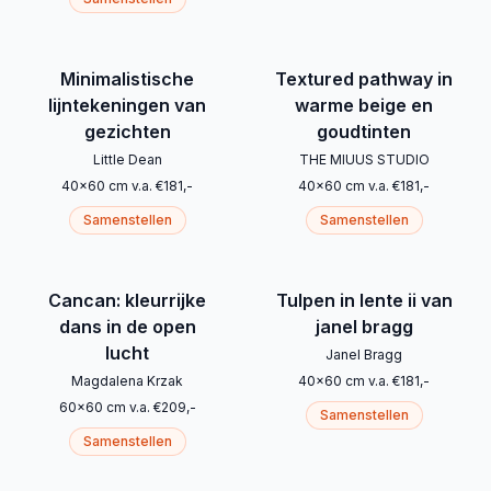
Minimalistische
Textured pathway in
lijntekeningen van
warme beige en
gezichten
goudtinten
Little Dean
THE MIUUS STUDIO
40
x
60
cm
v.a.
€
181
,-
40
x
60
cm
v.a.
€
181
,-
Samenstellen
Samenstellen
Cancan: kleurrijke
Tulpen in lente ii van
dans in de open
janel bragg
lucht
Janel Bragg
Magdalena Krzak
40
x
60
cm
v.a.
€
181
,-
60
x
60
cm
v.a.
€
209
,-
Samenstellen
Samenstellen