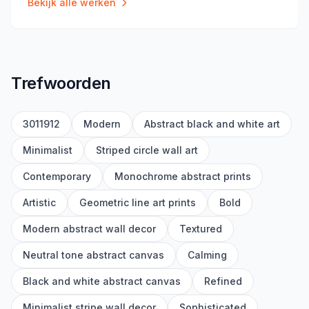
Bekijk alle werken
Trefwoorden
3011912
Modern
Abstract black and white art
Minimalist
Striped circle wall art
Contemporary
Monochrome abstract prints
Artistic
Geometric line art prints
Bold
Modern abstract wall decor
Textured
Neutral tone abstract canvas
Calming
Black and white abstract canvas
Refined
Minimalist stripe wall decor
Sophisticated