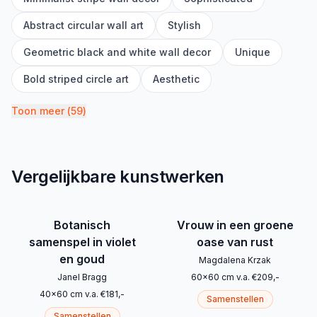
Abstract circular wall art
Stylish
Geometric black and white wall decor
Unique
Bold striped circle art
Aesthetic
Toon meer
(
59
)
Vergelijkbare kunstwerken
Botanisch
Vrouw in een groene
samenspel in violet
oase van rust
en goud
Magdalena Krzak
Janel Bragg
60
x
60
cm
v.a.
€
209
,-
40
x
60
cm
v.a.
€
181
,-
Samenstellen
Samenstellen