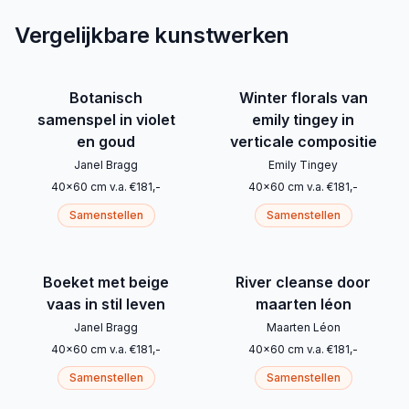
Vergelijkbare kunstwerken
Botanisch
Winter florals van
samenspel in violet
emily tingey in
en goud
verticale compositie
Janel Bragg
Emily Tingey
40
x
60
cm
v.a.
€
181
,-
40
x
60
cm
v.a.
€
181
,-
Samenstellen
Samenstellen
Boeket met beige
River cleanse door
vaas in stil leven
maarten léon
Janel Bragg
Maarten Léon
40
x
60
cm
v.a.
€
181
,-
40
x
60
cm
v.a.
€
181
,-
Samenstellen
Samenstellen