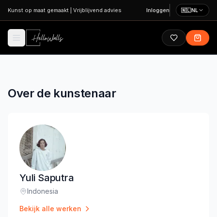
Ga naar hoofdinhoud
Kunst op maat gemaakt
|
Vrijblijvend advies
Inloggen
🇳🇱
NL
Over de kunstenaar
Yuli Saputra
Indonesia
Locatie
:
Bekijk alle werken