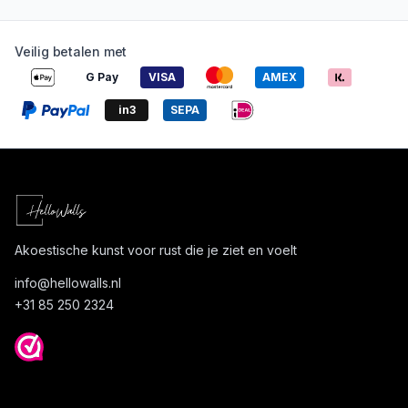
Veilig betalen met
G Pay
VISA
AMEX
in3
SEPA
Akoestische kunst voor rust die je ziet en voelt
info@
hellowalls.nl
+31 85 250 2324