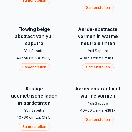
Samenstellen
Samenstellen
Flowing beige
Aarde-abstracte
abstract van yuli
vormen in warme
saputra
neutrale tinten
Yuli Saputra
Yuli Saputra
40
x
60
cm
v.a.
€
181
,-
40
x
60
cm
v.a.
€
181
,-
Samenstellen
Samenstellen
Rustige
Aards abstract met
geometrische lagen
warme vormen
in aardetinten
Yuli Saputra
Yuli Saputra
40
x
60
cm
v.a.
€
181
,-
40
x
60
cm
v.a.
€
181
,-
Samenstellen
Samenstellen