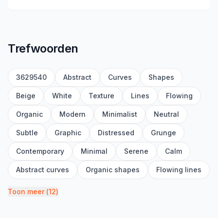
Trefwoorden
3629540
Abstract
Curves
Shapes
Beige
White
Texture
Lines
Flowing
Organic
Modern
Minimalist
Neutral
Subtle
Graphic
Distressed
Grunge
Contemporary
Minimal
Serene
Calm
Abstract curves
Organic shapes
Flowing lines
Toon meer
(
12
)