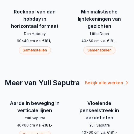
Rockpool van dan
Minimalistische
hobday in
lijntekeningen van
horizontaal formaat
gezichten
Dan Hobday
Little Dean
60
x
40
cm
v.a.
€
181
,-
40
x
60
cm
v.a.
€
181
,-
Samenstellen
Samenstellen
Meer van Yuli Saputra
Bekijk alle werken
Aarde in beweging in
Vloeiende
verticale lijnen
penseelstreek in
aardetinten
Yuli Saputra
40
x
60
cm
v.a.
€
181
,-
Yuli Saputra
40
x
60
cm
v.a.
€
181
,-