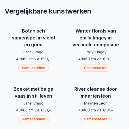
Vergelijkbare kunstwerken
Botanisch
Winter florals van
samenspel in violet
emily tingey in
en goud
verticale compositie
Janel Bragg
Emily Tingey
40
x
60
cm
v.a.
€
181
,-
40
x
60
cm
v.a.
€
181
,-
Samenstellen
Samenstellen
Boeket met beige
River cleanse door
vaas in stil leven
maarten léon
Janel Bragg
Maarten Léon
40
x
60
cm
v.a.
€
181
,-
40
x
60
cm
v.a.
€
181
,-
Samenstellen
Samenstellen