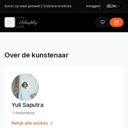
Ga naar hoofdinhoud
Kunst op maat gemaakt
|
Vrijblijvend advies
Inloggen
🇳🇱
NL
Over de kunstenaar
Yuli Saputra
Indonesia
Locatie
:
Bekijk alle werken