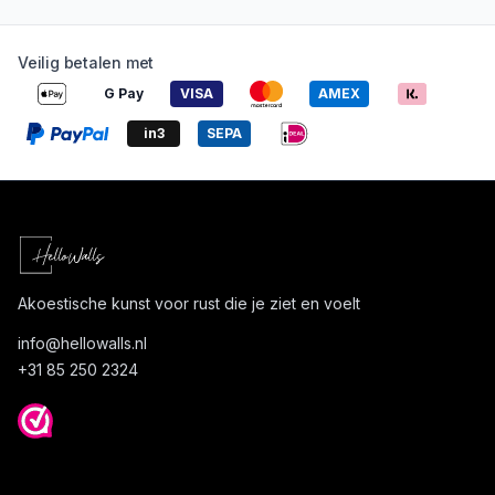
Veilig betalen met
G Pay
VISA
AMEX
in3
SEPA
Akoestische kunst voor rust die je ziet en voelt
info@
hellowalls.nl
+31 85 250 2324