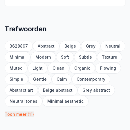
Trefwoorden
3628897
Abstract
Beige
Grey
Neutral
Minimal
Modern
Soft
Subtle
Texture
Muted
Light
Clean
Organic
Flowing
Simple
Gentle
Calm
Contemporary
Abstract art
Beige abstract
Grey abstract
Neutral tones
Minimal aesthetic
Toon meer
(
11
)