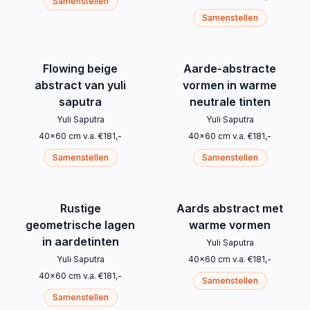
Samenstellen
Samenstellen
Flowing beige
Aarde-abstracte
abstract van yuli
vormen in warme
saputra
neutrale tinten
Yuli Saputra
Yuli Saputra
40
x
60
cm
v.a.
€
181
,-
40
x
60
cm
v.a.
€
181
,-
Samenstellen
Samenstellen
Rustige
Aards abstract met
geometrische lagen
warme vormen
in aardetinten
Yuli Saputra
Yuli Saputra
40
x
60
cm
v.a.
€
181
,-
40
x
60
cm
v.a.
€
181
,-
Samenstellen
Samenstellen