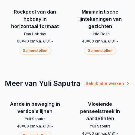
Rockpool van dan
Minimalistische
hobday in
lijntekeningen van
horizontaal formaat
gezichten
Dan Hobday
Little Dean
60
x
40
cm
v.a.
€
181
,-
40
x
60
cm
v.a.
€
181
,-
Samenstellen
Samenstellen
Meer van Yuli Saputra
Bekijk alle werken
Aarde in beweging in
Vloeiende
verticale lijnen
penseelstreek in
aardetinten
Yuli Saputra
40
x
60
cm
v.a.
€
181
,-
Yuli Saputra
40
x
60
cm
v.a.
€
181
,-