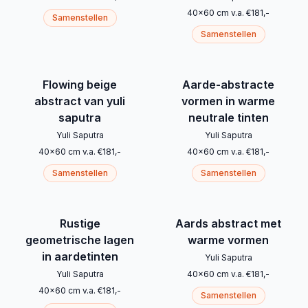
40
x
60
cm
v.a.
€
181
,-
Samenstellen
Samenstellen
Flowing beige
Aarde-abstracte
abstract van yuli
vormen in warme
saputra
neutrale tinten
Yuli Saputra
Yuli Saputra
40
x
60
cm
v.a.
€
181
,-
40
x
60
cm
v.a.
€
181
,-
Samenstellen
Samenstellen
Rustige
Aards abstract met
geometrische lagen
warme vormen
in aardetinten
Yuli Saputra
Yuli Saputra
40
x
60
cm
v.a.
€
181
,-
40
x
60
cm
v.a.
€
181
,-
Samenstellen