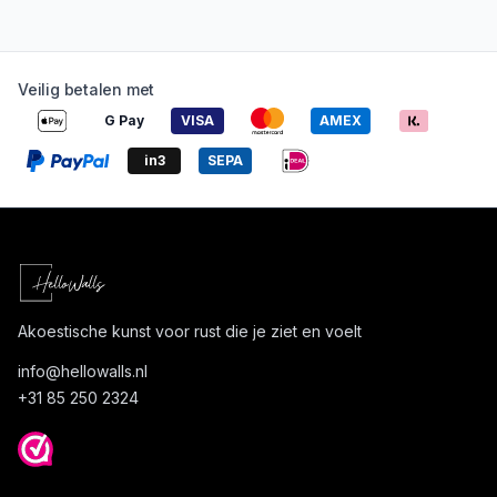
Veilig betalen met
G Pay
VISA
AMEX
in3
SEPA
Akoestische kunst voor rust die je ziet en voelt
info@
hellowalls.nl
+31 85 250 2324