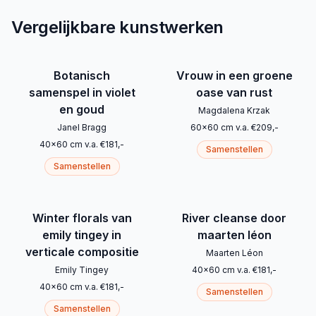
Vergelijkbare kunstwerken
Botanisch
Vrouw in een groene
samenspel in violet
oase van rust
en goud
Magdalena Krzak
Janel Bragg
60
x
60
cm
v.a.
€
209
,-
40
x
60
cm
v.a.
€
181
,-
Samenstellen
Samenstellen
Winter florals van
River cleanse door
emily tingey in
maarten léon
verticale compositie
Maarten Léon
Emily Tingey
40
x
60
cm
v.a.
€
181
,-
40
x
60
cm
v.a.
€
181
,-
Samenstellen
Samenstellen