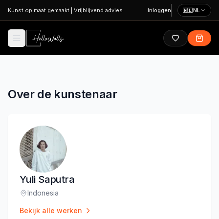
Ga naar hoofdinhoud
Kunst op maat gemaakt
|
Vrijblijvend advies
Inloggen
🇳🇱
NL
Over de kunstenaar
Yuli Saputra
Indonesia
Locatie
:
Bekijk alle werken