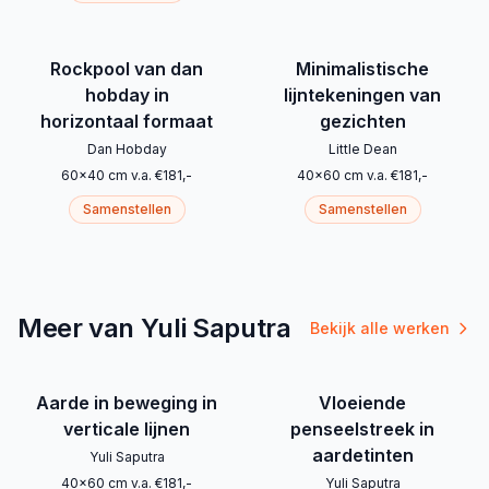
Rockpool van dan
Minimalistische
hobday in
lijntekeningen van
horizontaal formaat
gezichten
Dan Hobday
Little Dean
60
x
40
cm
v.a.
€
181
,-
40
x
60
cm
v.a.
€
181
,-
Samenstellen
Samenstellen
Meer van Yuli Saputra
Bekijk alle werken
Aarde in beweging in
Vloeiende
verticale lijnen
penseelstreek in
aardetinten
Yuli Saputra
40
x
60
cm
v.a.
€
181
,-
Yuli Saputra