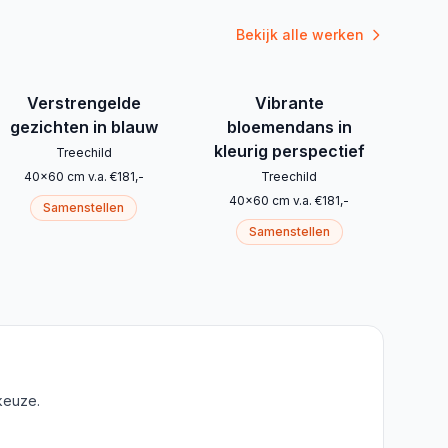
Bekijk alle werken
Verstrengelde
Vibrante
gezichten in blauw
bloemendans in
kleurig perspectief
Treechild
40
x
60
cm
v.a.
€
181
,-
Treechild
40
x
60
cm
v.a.
€
181
,-
Samenstellen
Samenstellen
keuze.