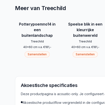
Meer van Treechild
Potterypoemno14 in
Speelse blik in een
een
kleurrijke
buitenlandschap
buitenwereld
Treechild
Treechild
40
x
60
cm
v.a.
€
181
,-
40
x
60
cm
v.a.
€
181
,-
Samenstellen
Samenstellen
Akoestische specificaties
Deze productpagina is acoustic-only. Je configureert
Akoestische productflow vergrendeld in de configur