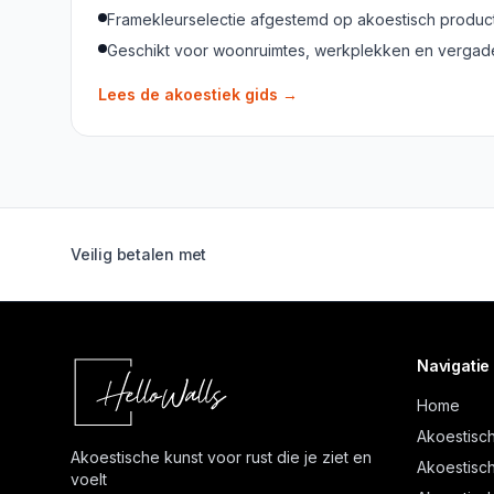
Framekleurselectie afgestemd op akoestisch produc
Geschikt voor woonruimtes, werkplekken en verga
Lees de akoestiek gids
→
Veilig betalen met
Navigatie
Home
Akoestisch
Akoestische kunst voor rust die je ziet en
Akoestisch
voelt