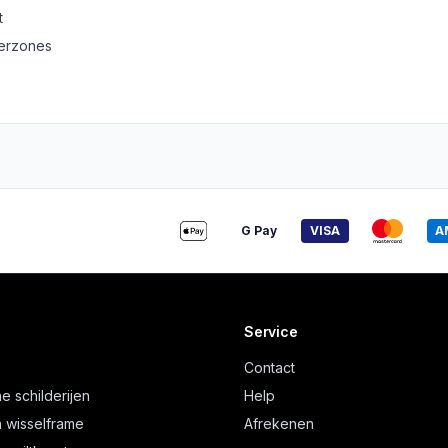
t
derzones
G Pay
VISA
A
Service
Contact
e schilderijen
Help
 wisselframe
Afrekenen