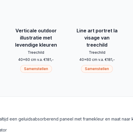
Verticale outdoor
Line art portret la
illustratie met
visage van
levendige kleuren
treechild
Treechild
Treechild
40
x
60
cm
v.a.
€
181
,-
40
x
60
cm
v.a.
€
181
,-
Samenstellen
Samenstellen
 altijd een geluidsabsorberend paneel met framekleur en maat naar 
ator