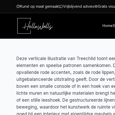
Ga naar hoofdinhoud
Kunst op maat gemaakt
Vrijblijvend advies
Gratis visu
Home
S
Deze verticale illustratie van Treechild toont e
elementen en speelse patronen samenkomen. De
opvallende rode accenten, zoals de rode lippen
uitgebalanceerde uitstraling geeft. Door de vert
boven een smalle console of in een hoek van e
lichte muren en natuurlijke materialen brengt het
of een stille leeshoek. De gestructureerde lijne
beweging, waardoor het kunstwerk de ruimte vis
goed bij een interieur met eigentijdse meubels e