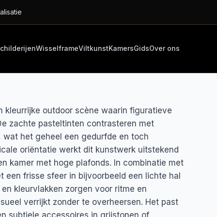
alisatie
childerijen
Wisselframe
Viltkunst
Kamers
Gids
Over ons
en kleurrijke outdoor scène waarin figuratieve
 zachte pasteltinten contrasteren met
, wat het geheel een gedurfde en toch
icale oriëntatie werkt dit kunstwerk uitstekend
en kamer met hoge plafonds. In combinatie met
 een frisse sfeer in bijvoorbeeld een lichte hal
n en kleurvlakken zorgen voor ritme en
ueel verrijkt zonder te overheersen. Het past
n subtiele accessoires in grijstonen of