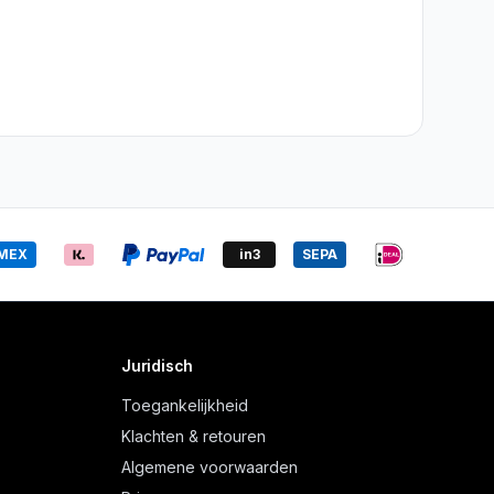
MEX
in3
SEPA
Juridisch
Toegankelijkheid
Klachten & retouren
Algemene voorwaarden