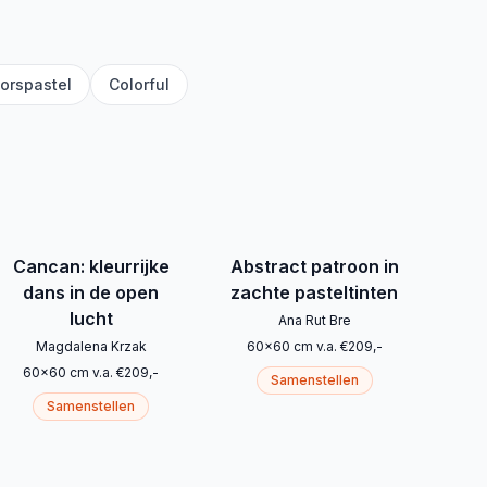
orspastel
Colorful
Cancan: kleurrijke
Abstract patroon in
dans in de open
zachte pasteltinten
lucht
Ana Rut Bre
Magdalena Krzak
60
x
60
cm
v.a.
€
209
,-
60
x
60
cm
v.a.
€
209
,-
Samenstellen
Samenstellen