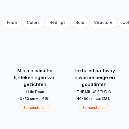
Frida
Colors
Red lips
Bold
Structure
Col
Minimalistische
Textured pathway
lijntekeningen van
in warme beige en
gezichten
goudtinten
Little Dean
THE MIUUS STUDIO
40
x
60
cm
v.a.
€
181
,-
40
x
60
cm
v.a.
€
181
,-
Samenstellen
Samenstellen