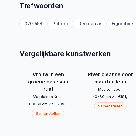
Trefwoorden
3201558
Pattern
Decorative
Figurative
Vergelijkbare kunstwerken
Vrouw in een
River cleanse door
groene oase van
maarten léon
rust
Maarten Léon
Magdalena Krzak
40
x
60
cm
v.a.
€
181
,-
60
x
60
cm
v.a.
€
209
,-
Samenstellen
Samenstellen