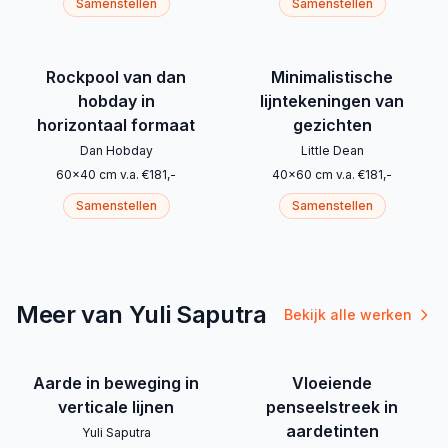
Samenstellen
Samenstellen
Rockpool van dan
Minimalistische
hobday in
lijntekeningen van
horizontaal formaat
gezichten
Dan Hobday
Little Dean
60
x
40
cm
v.a.
€
181
,-
40
x
60
cm
v.a.
€
181
,-
Samenstellen
Samenstellen
Meer van Yuli Saputra
Bekijk alle werken
Aarde in beweging in
Vloeiende
verticale lijnen
penseelstreek in
aardetinten
Yuli Saputra