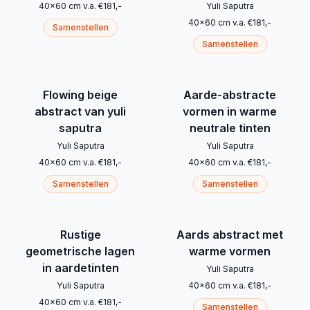
40
x
60
cm
v.a.
€
181
,-
Yuli Saputra
40
x
60
cm
v.a.
€
181
,-
Samenstellen
Samenstellen
Flowing beige
Aarde-abstracte
abstract van yuli
vormen in warme
saputra
neutrale tinten
Yuli Saputra
Yuli Saputra
40
x
60
cm
v.a.
€
181
,-
40
x
60
cm
v.a.
€
181
,-
Samenstellen
Samenstellen
Rustige
Aards abstract met
geometrische lagen
warme vormen
in aardetinten
Yuli Saputra
Yuli Saputra
40
x
60
cm
v.a.
€
181
,-
40
x
60
cm
v.a.
€
181
,-
Samenstellen