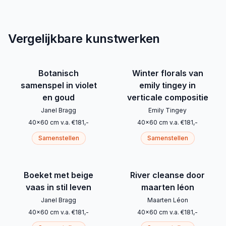
Vergelijkbare kunstwerken
Botanisch
Winter florals van
samenspel in violet
emily tingey in
en goud
verticale compositie
Janel Bragg
Emily Tingey
40
x
60
cm
v.a.
€
181
,-
40
x
60
cm
v.a.
€
181
,-
Samenstellen
Samenstellen
Boeket met beige
River cleanse door
vaas in stil leven
maarten léon
Janel Bragg
Maarten Léon
40
x
60
cm
v.a.
€
181
,-
40
x
60
cm
v.a.
€
181
,-