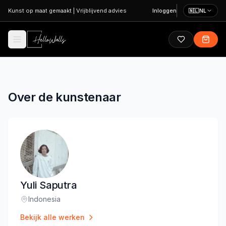
Ga naar hoofdinhoud
Kunst op maat gemaakt
|
Vrijblijvend advies
Inloggen
🇳🇱
NL
Over de kunstenaar
Yuli Saputra
Indonesia
Locatie
:
Bekijk alle werken