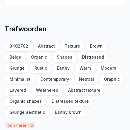
Trefwoorden
3402782
Abstract
Texture
Brown
Beige
Organic
Shapes
Distressed
Grunge
Rustic
Earthy
Warm
Modern
Minimalist
Contemporary
Neutral
Graphic
Layered
Weathered
Abstract texture
Organic shapes
Distressed texture
Grunge aesthetic
Earthy brown
Toon meer
(
12
)