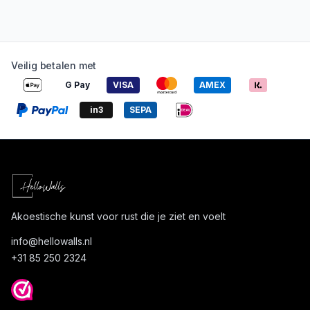
Veilig betalen met
G Pay
VISA
AMEX
in3
SEPA
Akoestische kunst voor rust die je ziet en voelt
info@
hellowalls.nl
+31 85 250 2324