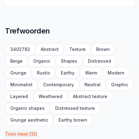
Trefwoorden
3402782
Abstract
Texture
Brown
Beige
Organic
Shapes
Distressed
Grunge
Rustic
Earthy
Warm
Modern
Minimalist
Contemporary
Neutral
Graphic
Layered
Weathered
Abstract texture
Organic shapes
Distressed texture
Grunge aesthetic
Earthy brown
Toon meer
(
12
)