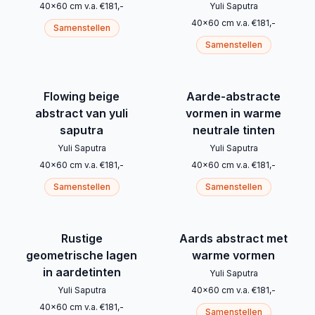
40
x
60
cm
v.a.
€
181
,-
Yuli Saputra
40
x
60
cm
v.a.
€
181
,-
Samenstellen
Samenstellen
Flowing beige
Aarde-abstracte
abstract van yuli
vormen in warme
saputra
neutrale tinten
Yuli Saputra
Yuli Saputra
40
x
60
cm
v.a.
€
181
,-
40
x
60
cm
v.a.
€
181
,-
Samenstellen
Samenstellen
Rustige
Aards abstract met
geometrische lagen
warme vormen
in aardetinten
Yuli Saputra
Yuli Saputra
40
x
60
cm
v.a.
€
181
,-
40
x
60
cm
v.a.
€
181
,-
Samenstellen