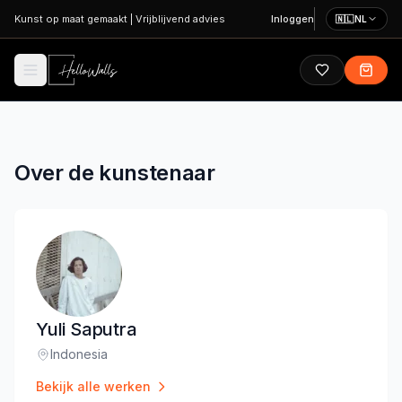
Ga naar hoofdinhoud
Kunst op maat gemaakt
|
Vrijblijvend advies
Inloggen
🇳🇱
NL
Over de kunstenaar
Yuli Saputra
Indonesia
Locatie
:
Bekijk alle werken