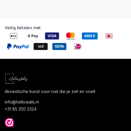
Veilig betalen met
G Pay
VISA
AMEX
in3
SEPA
Akoestische kunst voor rust die je ziet en voelt
info@
hellowalls.nl
+31 85 250 2324