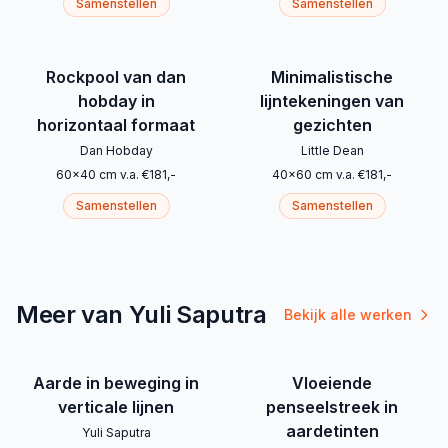
Samenstellen
Samenstellen
Rockpool van dan
Minimalistische
hobday in
lijntekeningen van
horizontaal formaat
gezichten
Dan Hobday
Little Dean
60
x
40
cm
v.a.
€
181
,-
40
x
60
cm
v.a.
€
181
,-
Samenstellen
Samenstellen
Meer van Yuli Saputra
Bekijk alle werken
Aarde in beweging in
Vloeiende
verticale lijnen
penseelstreek in
aardetinten
Yuli Saputra