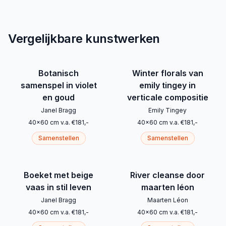
Vergelijkbare kunstwerken
Botanisch
Winter florals van
samenspel in violet
emily tingey in
en goud
verticale compositie
Janel Bragg
Emily Tingey
40
x
60
cm
v.a.
€
181
,-
40
x
60
cm
v.a.
€
181
,-
Samenstellen
Samenstellen
Boeket met beige
River cleanse door
vaas in stil leven
maarten léon
Janel Bragg
Maarten Léon
40
x
60
cm
v.a.
€
181
,-
40
x
60
cm
v.a.
€
181
,-