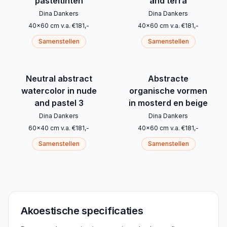
pasteltinten
and terra
Dina Dankers
Dina Dankers
40
x
60
cm
v.a.
€
181
,-
40
x
60
cm
v.a.
€
181
,-
Samenstellen
Samenstellen
Neutral abstract
Abstracte
watercolor in nude
organische vormen
and pastel 3
in mosterd en beige
Dina Dankers
Dina Dankers
60
x
40
cm
v.a.
€
181
,-
40
x
60
cm
v.a.
€
181
,-
Samenstellen
Samenstellen
Akoestische specificaties