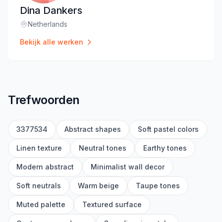
Dina Dankers
Netherlands
Locatie
:
Bekijk alle werken
Trefwoorden
3377534
Abstract shapes
Soft pastel colors
Linen texture
Neutral tones
Earthy tones
Modern abstract
Minimalist wall decor
Soft neutrals
Warm beige
Taupe tones
Muted palette
Textured surface