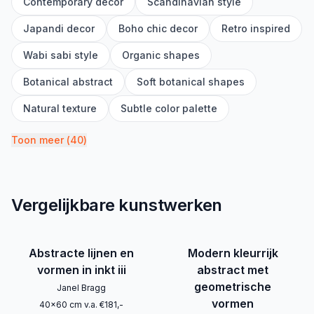
Contemporary decor
Scandinavian style
Japandi decor
Boho chic decor
Retro inspired
Wabi sabi style
Organic shapes
Botanical abstract
Soft botanical shapes
Natural texture
Subtle color palette
Toon meer
(
40
)
Vergelijkbare kunstwerken
Abstracte lijnen en
Modern kleurrijk
vormen in inkt iii
abstract met
geometrische
Janel Bragg
vormen
40
x
60
cm
v.a.
€
181
,-