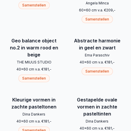
Angela Minca
Samenstellen
60
x
60
cm
v.a.
€
209
,-
Samenstellen
Geo balance object
Abstracte harmonie
no.2 in warm rood en
in geel en zwart
beige
Ema Paraschiv
THE MIUUS STUDIO
40
x
60
cm
v.a.
€
181
,-
40
x
60
cm
v.a.
€
181
,-
Samenstellen
Samenstellen
Kleurige vormen in
Gestapelde ovale
zachte pasteltonen
vormen in zachte
pasteltinten
Dina Dankers
40
x
60
cm
v.a.
€
181
,-
Dina Dankers
40
x
60
cm
v.a.
€
181
,-
Samenstellen