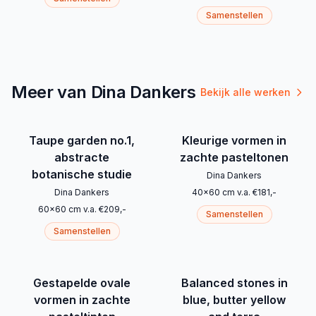
Samenstellen
Meer van Dina Dankers
Bekijk alle werken
Taupe garden no.1,
Kleurige vormen in
abstracte
zachte pasteltonen
botanische studie
Dina Dankers
Dina Dankers
40
x
60
cm
v.a.
€
181
,-
60
x
60
cm
v.a.
€
209
,-
Samenstellen
Samenstellen
Gestapelde ovale
Balanced stones in
vormen in zachte
blue, butter yellow