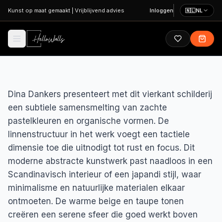
Ga naar hoofdinhoud
Kunst op maat gemaakt
|
Vrijblijvend advies
Inloggen
🇳🇱
NL
Dina Dankers presenteert met dit vierkant schilderij
een subtiele samensmelting van zachte
pastelkleuren en organische vormen. De
linnenstructuur in het werk voegt een tactiele
dimensie toe die uitnodigt tot rust en focus. Dit
moderne abstracte kunstwerk past naadloos in een
Scandinavisch interieur of een japandi stijl, waar
minimalisme en natuurlijke materialen elkaar
ontmoeten. De warme beige en taupe tonen
creëren een serene sfeer die goed werkt boven