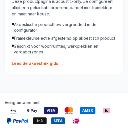
Deze productpagina is acoustic-only. Je configureert
altijd een geluidsabsorberend paneel met framekleur
en maat naar keuze.
Akoestische productflow vergrendeld in de
configurator
Framekleurselectie afgestemd op akoestisch product
Geschikt voor woonruimtes, werkplekken en
vergaderzones
Lees de akoestiek gids
→
Veilig betalen met
G Pay
VISA
AMEX
in3
SEPA