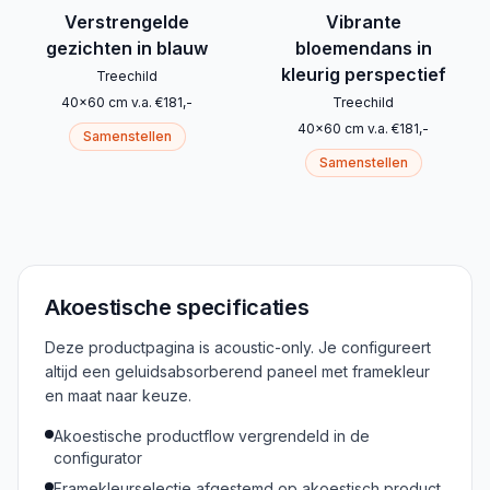
Verstrengelde
Vibrante
gezichten in blauw
bloemendans in
kleurig perspectief
Treechild
40
x
60
cm
v.a.
€
181
,-
Treechild
40
x
60
cm
v.a.
€
181
,-
Samenstellen
Samenstellen
Akoestische specificaties
Deze productpagina is acoustic-only. Je configureert
altijd een geluidsabsorberend paneel met framekleur
en maat naar keuze.
Akoestische productflow vergrendeld in de
configurator
Framekleurselectie afgestemd op akoestisch product