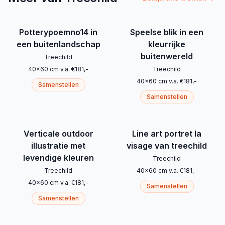
Potterypoemno14 in
Speelse blik in een
een buitenlandschap
kleurrijke
buitenwereld
Treechild
40
x
60
cm
v.a.
€
181
,-
Treechild
40
x
60
cm
v.a.
€
181
,-
Samenstellen
Samenstellen
Verticale outdoor
Line art portret la
illustratie met
visage van treechild
levendige kleuren
Treechild
Treechild
40
x
60
cm
v.a.
€
181
,-
40
x
60
cm
v.a.
€
181
,-
Samenstellen
Samenstellen