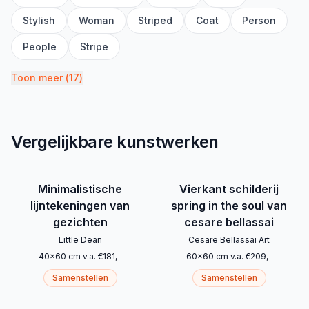
Stylish
Woman
Striped
Coat
Person
People
Stripe
Toon meer
(
17
)
Vergelijkbare kunstwerken
Minimalistische
Vierkant schilderij
lijntekeningen van
spring in the soul van
gezichten
cesare bellassai
Little Dean
Cesare Bellassai Art
40
x
60
cm
v.a.
€
181
,-
60
x
60
cm
v.a.
€
209
,-
Samenstellen
Samenstellen