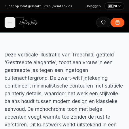
Ga naar hoofdinhoud
Kunst op maat gemaakt
|
Vrijblijvend advies
Inloggen
🇳🇱
NL
Deze verticale illustratie van Treechild, getiteld
'Gestreepte elegantie', toont een vrouw in een
gestreepte jas tegen een ingetogen
buitenachtergrond. De zwart-wit lijntekening
combineert minimalistische contouren met subtiele
painterly details, waardoor het werk een stijlvolle
balans houdt tussen modern design en klassieke
eenvoud. De monochrome toon met beige
accenten voegt warmte toe zonder de rust te
verstoren. Dit kunstwerk werkt uitstekend in een