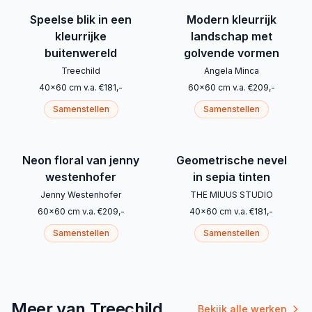
Speelse blik in een
Modern kleurrijk
kleurrijke
landschap met
buitenwereld
golvende vormen
Treechild
Angela Minca
40
x
60
cm
v.a.
€
181
,-
60
x
60
cm
v.a.
€
209
,-
Samenstellen
Samenstellen
Neon floral van jenny
Geometrische nevel
westenhofer
in sepia tinten
Jenny Westenhofer
THE MIUUS STUDIO
60
x
60
cm
v.a.
€
209
,-
40
x
60
cm
v.a.
€
181
,-
Samenstellen
Samenstellen
Meer van Treechild
Bekijk alle werken