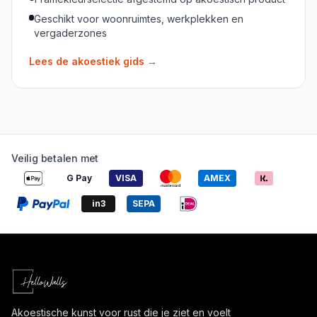
Geschikt voor woonruimtes, werkplekken en
vergaderzones
Lees de akoestiek gids
→
Veilig betalen met
G Pay
VISA
AMEX
in3
SEPA
Akoestische kunst voor rust die je ziet en voelt