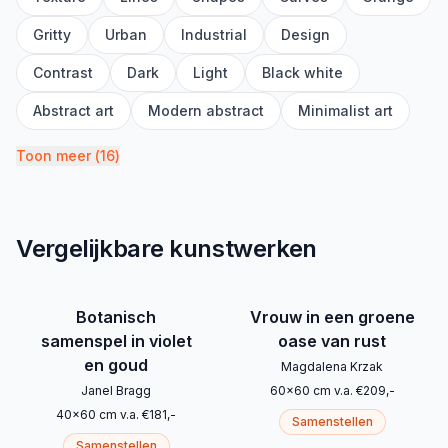
Gritty
Urban
Industrial
Design
Contrast
Dark
Light
Black white
Abstract art
Modern abstract
Minimalist art
Toon meer
(
16
)
Vergelijkbare kunstwerken
Botanisch
Vrouw in een groene
samenspel in violet
oase van rust
en goud
Magdalena Krzak
Janel Bragg
60
x
60
cm
v.a.
€
209
,-
40
x
60
cm
v.a.
€
181
,-
Samenstellen
Samenstellen