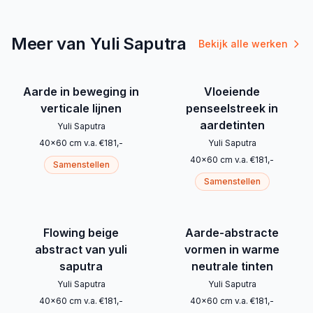
Meer van Yuli Saputra
Bekijk alle werken
Aarde in beweging in
Vloeiende
verticale lijnen
penseelstreek in
aardetinten
Yuli Saputra
40
x
60
cm
v.a.
€
181
,-
Yuli Saputra
40
x
60
cm
v.a.
€
181
,-
Samenstellen
Samenstellen
Flowing beige
Aarde-abstracte
abstract van yuli
vormen in warme
saputra
neutrale tinten
Yuli Saputra
Yuli Saputra
40
x
60
cm
v.a.
€
181
,-
40
x
60
cm
v.a.
€
181
,-