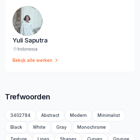
Yuli Saputra
Indonesia
Locatie
:
Bekijk alle werken
Trefwoorden
3402784
Abstract
Modern
Minimalist
Black
White
Gray
Monochrome
Texture
Lines
Shapes
Curves
Grunge