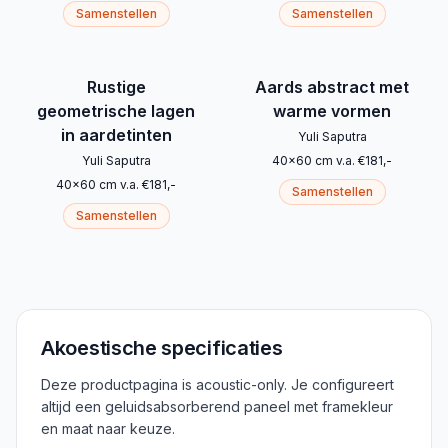
Samenstellen
Samenstellen
Rustige
Aards abstract met
geometrische lagen
warme vormen
in aardetinten
Yuli Saputra
Yuli Saputra
40
x
60
cm
v.a.
€
181
,-
40
x
60
cm
v.a.
€
181
,-
Samenstellen
Samenstellen
Akoestische specificaties
Deze productpagina is acoustic-only. Je configureert
altijd een geluidsabsorberend paneel met framekleur
en maat naar keuze.