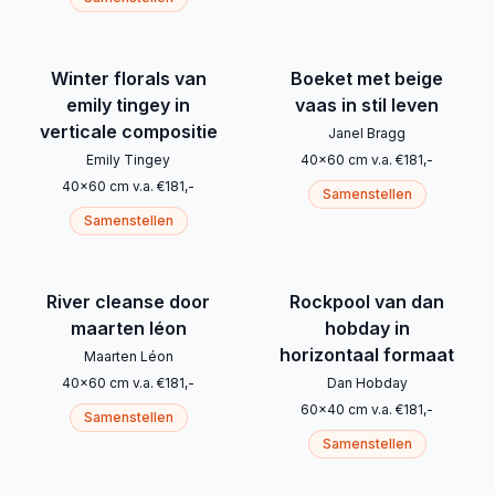
Winter florals van
Boeket met beige
emily tingey in
vaas in stil leven
verticale compositie
Janel Bragg
Emily Tingey
40
x
60
cm
v.a.
€
181
,-
40
x
60
cm
v.a.
€
181
,-
Samenstellen
Samenstellen
River cleanse door
Rockpool van dan
maarten léon
hobday in
horizontaal formaat
Maarten Léon
40
x
60
cm
v.a.
€
181
,-
Dan Hobday
60
x
40
cm
v.a.
€
181
,-
Samenstellen
Samenstellen