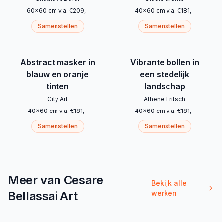
60
x
60
cm
v.a.
€
209
,-
40
x
60
cm
v.a.
€
181
,-
Samenstellen
Samenstellen
Abstract masker in
Vibrante bollen in
blauw en oranje
een stedelijk
tinten
landschap
City Art
Athene Fritsch
40
x
60
cm
v.a.
€
181
,-
40
x
60
cm
v.a.
€
181
,-
Samenstellen
Samenstellen
Meer van Cesare
Bekijk alle
Bellassai Art
werken