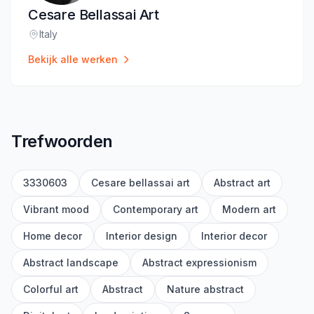
Cesare Bellassai Art
Italy
Locatie
:
Bekijk alle werken
Trefwoorden
3330603
Cesare bellassai art
Abstract art
Vibrant mood
Contemporary art
Modern art
Home decor
Interior design
Interior decor
Abstract landscape
Abstract expressionism
Colorful art
Abstract
Nature abstract