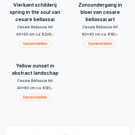
Vierkant schilderij
Zonsondergang in
spring in the soul van
bloei van cesare
cesare bellassai
bellassai art
Cesare Bellassai Art
Cesare Bellassai Art
60
x
60
cm
v.a.
€
209
,-
60
x
40
cm
v.a.
€
181
,-
Samenstellen
Samenstellen
Yellow sunset in
abstract landschap
Cesare Bellassai Art
40
x
60
cm
v.a.
€
181
,-
Samenstellen