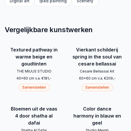
Digital art
Ipad painting
Scenery
Vergelijkbare kunstwerken
Textured pathway in
Vierkant schilderij
warme beige en
spring in the soul van
goudtinten
cesare bellassai
THE MIUUS STUDIO
Cesare Bellassai Art
40
x
60
cm
v.a.
€
181
,-
60
x
60
cm
v.a.
€
209
,-
Samenstellen
Samenstellen
Bloemen uit de vaas
Color dance
4 door shatha al
harmony in blauw en
dafai
geel
Shatha Al Dafai
Studio Memb