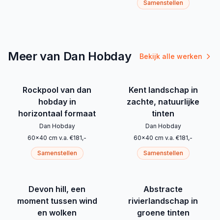
Samenstellen
Meer van Dan Hobday
Bekijk alle werken
Rockpool van dan
Kent landschap in
hobday in
zachte, natuurlijke
horizontaal formaat
tinten
Dan Hobday
Dan Hobday
60
x
40
cm
v.a.
€
181
,-
60
x
40
cm
v.a.
€
181
,-
Samenstellen
Samenstellen
Devon hill, een
Abstracte
moment tussen wind
rivierlandschap in
en wolken
groene tinten