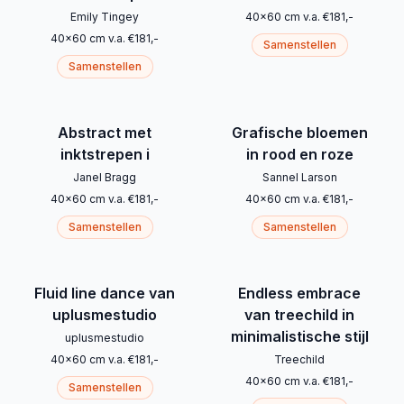
Emily Tingey
40
x
60
cm
v.a.
€
181
,-
40
x
60
cm
v.a.
€
181
,-
Samenstellen
Samenstellen
Abstract met
Grafische bloemen
inktstrepen i
in rood en roze
Janel Bragg
Sannel Larson
40
x
60
cm
v.a.
€
181
,-
40
x
60
cm
v.a.
€
181
,-
Samenstellen
Samenstellen
Fluid line dance van
Endless embrace
uplusmestudio
van treechild in
minimalistische stijl
uplusmestudio
40
x
60
cm
v.a.
€
181
,-
Treechild
40
x
60
cm
v.a.
€
181
,-
Samenstellen