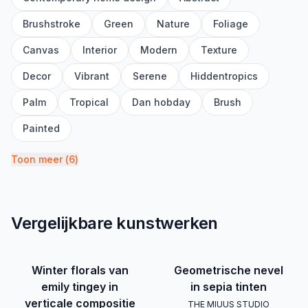
Brushstroke
Green
Nature
Foliage
Canvas
Interior
Modern
Texture
Decor
Vibrant
Serene
Hiddentropics
Palm
Tropical
Dan hobday
Brush
Painted
Toon meer
(
6
)
Vergelijkbare kunstwerken
Winter florals van
Geometrische nevel
emily tingey in
in sepia tinten
verticale compositie
THE MIUUS STUDIO