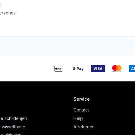
t
derzones
G Pay
VISA
A
Service
Contact
e schilderijen
Help
 wisselframe
Afrekenen