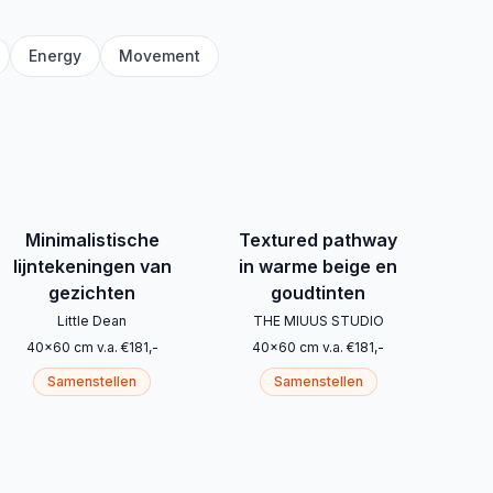
Energy
Movement
Minimalistische
Textured pathway
lijntekeningen van
in warme beige en
gezichten
goudtinten
Little Dean
THE MIUUS STUDIO
40
x
60
cm
v.a.
€
181
,-
40
x
60
cm
v.a.
€
181
,-
Samenstellen
Samenstellen