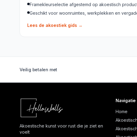
Framekleurselectie afgestemd op akoestisch produc
Geschikt voor woonruimtes, werkplekken en verga
Lees de akoestiek gids
→
Veilig betalen met
Navigatie
Home
Akoestisch
Akoestische kunst voor rust die je ziet en
Akoestisch
voelt