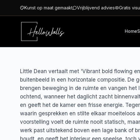
Ga naar hoofdinhoud
Kunst op maat gemaakt
Vrijblijvend advies
Gratis visu
Home
S
Little Dean vertaalt met 'Vibrant bold flowing
buitenbeeld in een horizontale compositie. De g
brengen beweging in de ruimte en vangen het l
ochtend, wanneer het daglicht zacht binnenval
en geeft het de kamer een frisse energie. Tege
waarin gesprekken en stilte elkaar moeiteloos a
voorstelling voelt de ruimte nooit statisch, maar
werk past uitstekend boven een lage bank of b
houdt, en geeft het interieur een speelse, toch ve