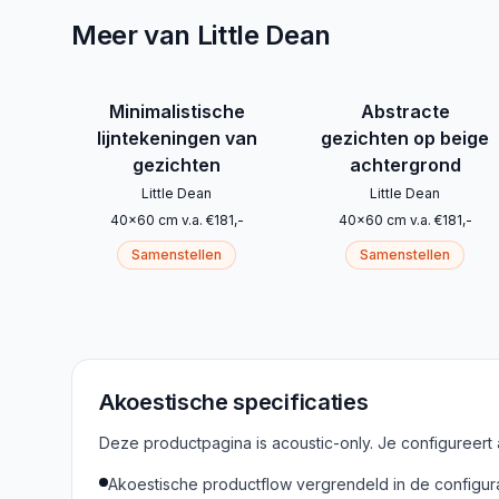
Meer van Little Dean
Minimalistische
Abstracte
lijntekeningen van
gezichten op beige
gezichten
achtergrond
Little Dean
Little Dean
40
x
60
cm
v.a.
€
181
,-
40
x
60
cm
v.a.
€
181
,-
Samenstellen
Samenstellen
Akoestische specificaties
Deze productpagina is acoustic-only. Je configureert
Akoestische productflow vergrendeld in de configur