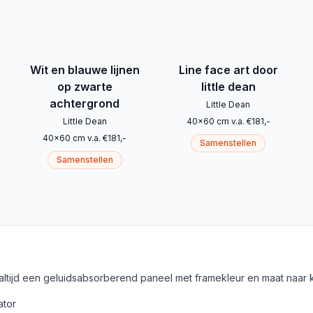
Wit en blauwe lijnen
Line face art door
op zwarte
little dean
achtergrond
Little Dean
Little Dean
40
x
60
cm
v.a.
€
181
,-
40
x
60
cm
v.a.
€
181
,-
Samenstellen
Samenstellen
 altijd een geluidsabsorberend paneel met framekleur en maat naar 
ator