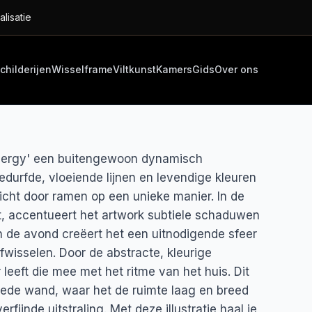
alisatie
childerijen
Wisselframe
Viltkunst
Kamers
Gids
Over ons
 energy' een buitengewoon dynamisch
edurfde, vloeiende lijnen en levendige kleuren
icht door ramen op een unieke manier. In de
t, accentueert het artwork subtiele schaduwen
n de avond creëert het een uitnodigende sfeer
fwisselen. Door de abstracte, kleurige
 leeft die mee met het ritme van het huis. Dit
rede wand, waar het de ruimte laag en breed
rfijnde uitstraling. Met deze illustratie haal je