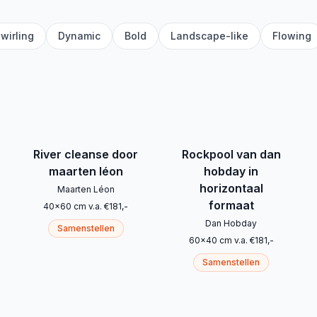
wirling
Dynamic
Bold
Landscape-like
Flowing
River cleanse door
Rockpool van dan
maarten léon
hobday in
horizontaal
Maarten Léon
formaat
40
x
60
cm
v.a.
€
181
,-
Dan Hobday
Samenstellen
60
x
40
cm
v.a.
€
181
,-
Samenstellen