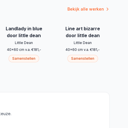
Bekijk alle werken
Landlady in blue
Line art bizarre
door little dean
door little dean
Little Dean
Little Dean
40
x
60
cm
v.a.
€
181
,-
40
x
60
cm
v.a.
€
181
,-
Samenstellen
Samenstellen
keuze.