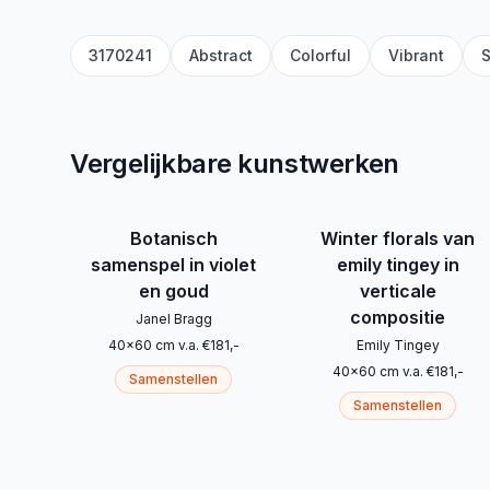
3170241
Abstract
Colorful
Vibrant
S
Vergelijkbare kunstwerken
Botanisch
Winter florals van
samenspel in violet
emily tingey in
en goud
verticale
compositie
Janel Bragg
40
x
60
cm
v.a.
€
181
,-
Emily Tingey
40
x
60
cm
v.a.
€
181
,-
Samenstellen
Samenstellen