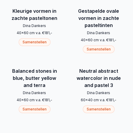
Kleurige vormen in
Gestapelde ovale
zachte pasteltonen
vormen in zachte
pasteltinten
Dina Dankers
40
x
60
cm
v.a.
€
181
,-
Dina Dankers
40
x
60
cm
v.a.
€
181
,-
Samenstellen
Samenstellen
Balanced stones in
Neutral abstract
blue, butter yellow
watercolor in nude
and terra
and pastel 3
Dina Dankers
Dina Dankers
40
x
60
cm
v.a.
€
181
,-
60
x
40
cm
v.a.
€
181
,-
Samenstellen
Samenstellen