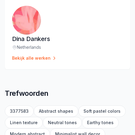
Dina Dankers
Netherlands
Locatie
:
Bekijk alle werken
Trefwoorden
3377583
Abstract shapes
Soft pastel colors
Linen texture
Neutral tones
Earthy tones
Modern abstract
Minimalist wall decor