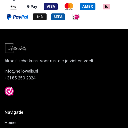
G Pay
VISA
AMEX
in3
SEPA
Akoestische kunst voor rust die je ziet en voelt
info@
hellowalls.nl
+31 85 250 2324
Navigatie
Home