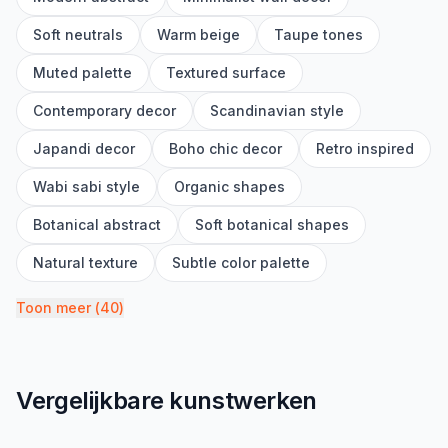
Soft neutrals
Warm beige
Taupe tones
Muted palette
Textured surface
Contemporary decor
Scandinavian style
Japandi decor
Boho chic decor
Retro inspired
Wabi sabi style
Organic shapes
Botanical abstract
Soft botanical shapes
Natural texture
Subtle color palette
Toon meer
(
40
)
Vergelijkbare kunstwerken