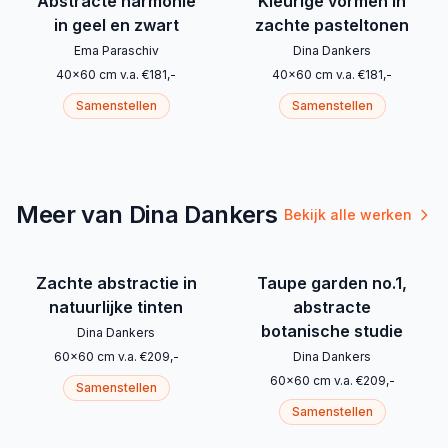
Abstracte harmonie
Kleurige vormen in
in geel en zwart
zachte pasteltonen
Ema Paraschiv
Dina Dankers
40
x
60
cm
v.a.
€
181
,-
40
x
60
cm
v.a.
€
181
,-
Samenstellen
Samenstellen
Meer van Dina Dankers
Bekijk alle werken
Zachte abstractie in
Taupe garden no.1,
natuurlijke tinten
abstracte
botanische studie
Dina Dankers
60
x
60
cm
v.a.
€
209
,-
Dina Dankers
60
x
60
cm
v.a.
€
209
,-
Samenstellen
Samenstellen