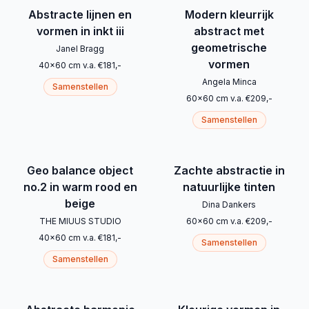
Abstracte lijnen en
Modern kleurrijk
vormen in inkt iii
abstract met
geometrische
Janel Bragg
vormen
40
x
60
cm
v.a.
€
181
,-
Angela Minca
Samenstellen
60
x
60
cm
v.a.
€
209
,-
Samenstellen
Geo balance object
Zachte abstractie in
no.2 in warm rood en
natuurlijke tinten
beige
Dina Dankers
THE MIUUS STUDIO
60
x
60
cm
v.a.
€
209
,-
40
x
60
cm
v.a.
€
181
,-
Samenstellen
Samenstellen