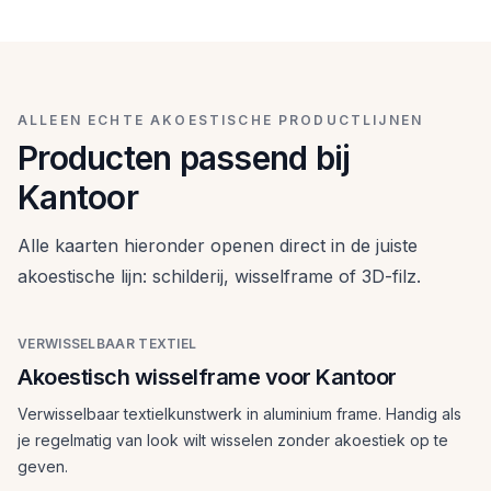
Filzpanelen voor Kantoor
achter het bureau of bij je call-positie snel een stijlvolle
Verwisselbaar textielkunstwerk in aluminium frame.
oplossing tegen galm wilt.
Handig als je regelmatig van look wilt wisselen zonder
3D-viltpanelen voor wie een stillere ruimte wil met een
akoestiek op te geven.
meer architectonische uitstraling.
ALLEEN ECHTE AKOESTISCHE PRODUCTLIJNEN
Producten passend bij
Kantoor
Alle kaarten hieronder openen direct in de juiste
akoestische lijn: schilderij, wisselframe of 3D-filz.
VERWISSELBAAR TEXTIEL
Akoestisch wisselframe voor Kantoor
Verwisselbaar textielkunstwerk in aluminium frame. Handig als
je regelmatig van look wilt wisselen zonder akoestiek op te
geven.