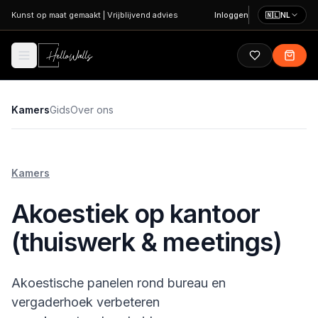
Ga naar hoofdinhoud
Kunst op maat gemaakt
|
Vrijblijvend advies
Inloggen
🇳🇱
NL
Kamers
Gids
Over ons
Kamers
Akoestiek op kantoor
(thuiswerk & meetings)
Akoestische panelen rond bureau en
vergaderhoek verbeteren