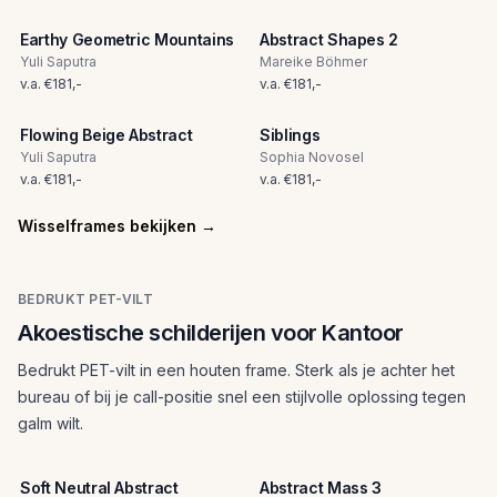
Earthy Geometric Mountains
Abstract Shapes 2
Yuli Saputra
Mareike Böhmer
v.a.
€
181
,-
v.a.
€
181
,-
Flowing Beige Abstract
Siblings
Yuli Saputra
Sophia Novosel
v.a.
€
181
,-
v.a.
€
181
,-
Wisselframes bekijken
→
BEDRUKT PET-VILT
Akoestische schilderijen voor Kantoor
Bedrukt PET-vilt in een houten frame. Sterk als je achter het
bureau of bij je call-positie snel een stijlvolle oplossing tegen
galm wilt.
Soft Neutral Abstract
Abstract Mass 3