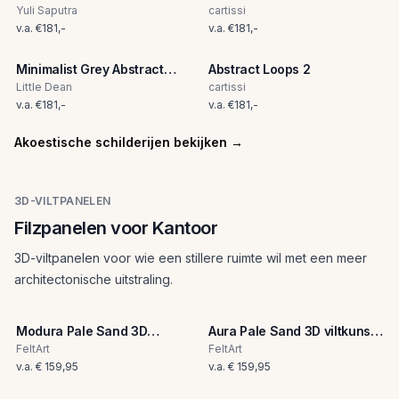
Yuli Saputra
cartissi
v.a.
€
181
,-
v.a.
€
181
,-
Minimalist Grey Abstract
Abstract Loops 2
Flow
Little Dean
cartissi
v.a.
€
181
,-
v.a.
€
181
,-
Akoestische schilderijen bekijken
→
3D-VILTPANELEN
Filzpanelen voor Kantoor
3D-viltpanelen voor wie een stillere ruimte wil met een meer
architectonische uitstraling.
Modura Pale Sand 3D
Aura Pale Sand 3D viltkunst
viltkunst paneel
paneel
FeltArt
FeltArt
v.a.
€ 159,95
v.a.
€ 159,95