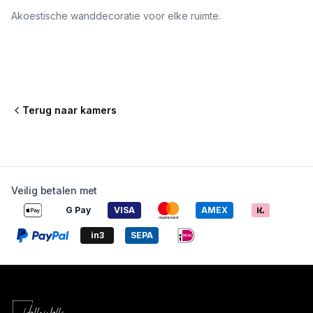
Akoestische wanddecoratie voor elke ruimte.
Woonkamer
Keuken
Slaapkamer
Eetkamer
Hal
Terug naar kamers
Veilig betalen met
G Pay
VISA
AMEX
in3
SEPA