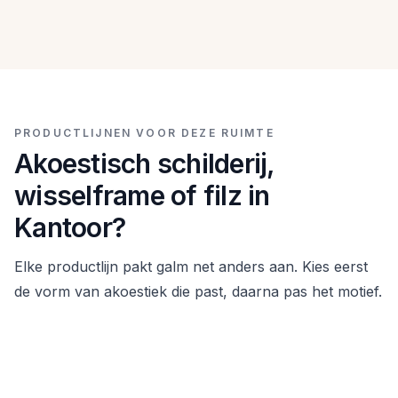
PRODUCTLIJNEN VOOR DEZE RUIMTE
Akoestisch schilderij,
wisselframe of filz in
Kantoor?
Elke productlijn pakt galm net anders aan. Kies eerst
de vorm van akoestiek die past, daarna pas het motief.
Akoestische schilderijen voor Kantoor
Akoestisch wisselframe voor Kantoor
Bedrukt PET-vilt in een houten frame. Sterk als je