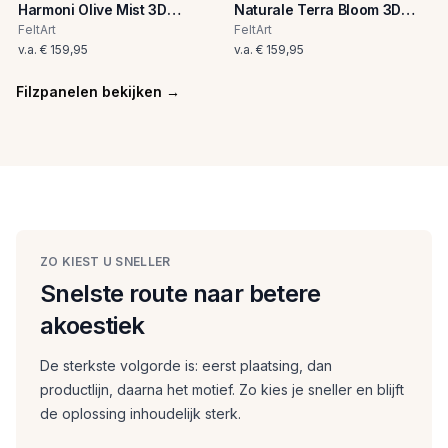
Harmoni Olive Mist 3D
Naturale Terra Bloom 3D
viltkunst paneel
viltkunst paneel
FeltArt
FeltArt
v.a.
€ 159,95
v.a.
€ 159,95
Filzpanelen bekijken
→
ZO KIEST U SNELLER
Snelste route naar betere
akoestiek
De sterkste volgorde is: eerst plaatsing, dan
productlijn, daarna het motief. Zo kies je sneller en blijft
de oplossing inhoudelijk sterk.