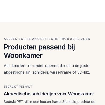
Akoestische schilderijen voor
Akoestisch wisselframe voor
Woonkamer
Filzpanelen voor Woonkamer
Woonkamer
Bedrukt PET-vilt in een houten frame. Sterk als je
3D-viltpanelen voor wie een stillere ruimte wil met een
achter de bank of tegenover de tv snel een stijlvolle
Verwisselbaar textielkunstwerk in aluminium frame.
meer architectonische uitstraling.
oplossing tegen galm wilt.
Handig als je regelmatig van look wilt wisselen zonder
akoestiek op te geven.
ALLEEN ECHTE AKOESTISCHE PRODUCTLIJNEN
Producten passend bij
Woonkamer
Alle kaarten hieronder openen direct in de juiste
akoestische lijn: schilderij, wisselframe of 3D-filz.
BEDRUKT PET-VILT
Akoestische schilderijen voor Woonkamer
Bedrukt PET-vilt in een houten frame. Sterk als je achter de