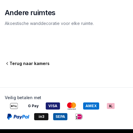
Andere ruimtes
Akoestische wanddecoratie voor elke ruimte.
Keuken
Slaapkamer
Kantoor
Eetkamer
Hal
Terug naar kamers
Veilig betalen met
G Pay
VISA
AMEX
in3
SEPA