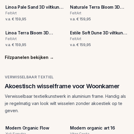
Linoa Pale Sand 3D viltkunst
Naturale Terra Bloom 3D
paneel
viltkunst paneel
FeltArt
FeltArt
v.a.
€ 159,95
v.a.
€ 159,95
Linoa Terra Bloom 3D
Estile Soft Dune 3D viltkunst
viltkunst paneel
paneel
FeltArt
FeltArt
v.a.
€ 159,95
v.a.
€ 159,95
Filzpanelen bekijken
→
VERWISSELBAAR TEXTIEL
Akoestisch wisselframe voor Woonkamer
Verwisselbaar textielkunstwerk in aluminium frame. Handig als
je regelmatig van look wilt wisselen zonder akoestiek op te
geven.
Modern Organic Flow
Modern organic art 16
Yuli Saputra
Vitor Costa