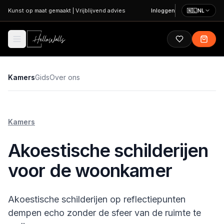
Ga naar hoofdinhoud
Kunst op maat gemaakt
|
Vrijblijvend advies
Inloggen
🇳🇱
NL
Kamers
Gids
Over ons
Kamers
Akoestische schilderijen
voor de woonkamer
Akoestische schilderijen op reflectiepunten
dempen echo zonder de sfeer van de ruimte te