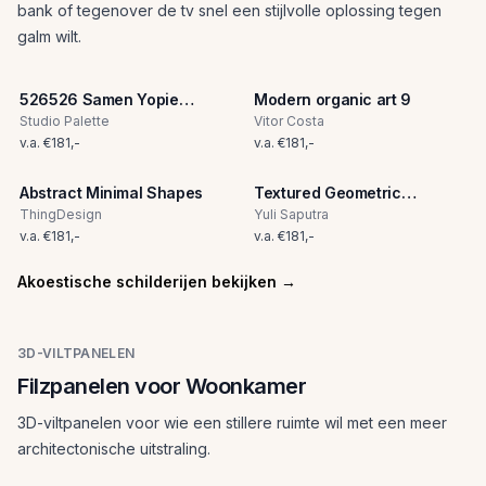
bank of tegenover de tv snel een stijlvolle oplossing tegen
galm wilt.
526526 Samen Yopie
Modern organic art 9
729d76e3d9c83b4d1d217281b4c1f73a
Studio Palette
Vitor Costa
v.a.
€
181
,-
v.a.
€
181
,-
Abstract Minimal Shapes
Textured Geometric
Abstract
ThingDesign
Yuli Saputra
v.a.
€
181
,-
v.a.
€
181
,-
Akoestische schilderijen bekijken
→
3D-VILTPANELEN
Filzpanelen voor Woonkamer
3D-viltpanelen voor wie een stillere ruimte wil met een meer
architectonische uitstraling.