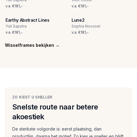
v.a.
€
181
,-
v.a.
€
181
,-
Earthy Abstract Lines
Lune2
Yuli Saputra
Sophia Novosel
v.a.
€
181
,-
v.a.
€
181
,-
Wisselframes bekijken
→
ZO KIEST U SNELLER
Snelste route naar betere
akoestiek
De sterkste volgorde is: eerst plaatsing, dan
productlijn, daarna het motief. Zo kies je sneller en blijft