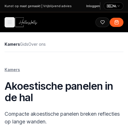
Ga naar hoofdinhoud
Kunst op maat gemaakt
|
Vrijblijvend advies
Inloggen
🇳🇱
NL
Kamers
Gids
Over ons
Kamers
Akoestische panelen in
de hal
Compacte akoestische panelen breken reflecties
op lange wanden.