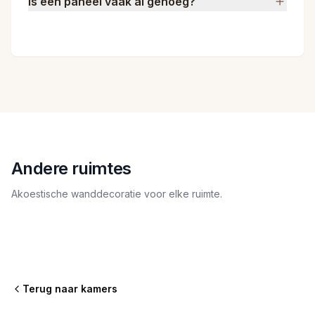
Is één paneel vaak al genoeg?
Andere ruimtes
Akoestische wanddecoratie voor elke ruimte.
Woonkamer
Keuken
Slaapkamer
Kantoor
Eetkamer
Terug naar kamers