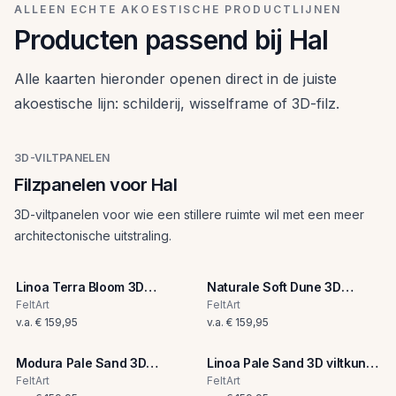
ALLEEN ECHTE AKOESTISCHE PRODUCTLIJNEN
Producten passend bij Hal
Alle kaarten hieronder openen direct in de juiste
akoestische lijn: schilderij, wisselframe of 3D-filz.
3D-VILTPANELEN
Filzpanelen voor Hal
3D-viltpanelen voor wie een stillere ruimte wil met een meer
architectonische uitstraling.
Linoa Terra Bloom 3D
Naturale Soft Dune 3D
viltkunst paneel
viltkunst paneel
FeltArt
FeltArt
v.a.
€ 159,95
v.a.
€ 159,95
Modura Pale Sand 3D
Linoa Pale Sand 3D viltkunst
viltkunst paneel
paneel
FeltArt
FeltArt