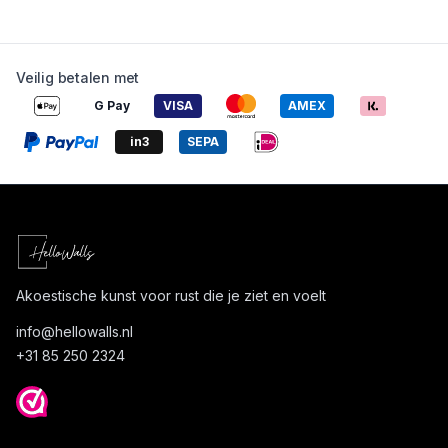
Veilig betalen met
G Pay
VISA
AMEX
in3
SEPA
Akoestische kunst voor rust die je ziet en voelt
info@
hellowalls.nl
+31 85 250 2324