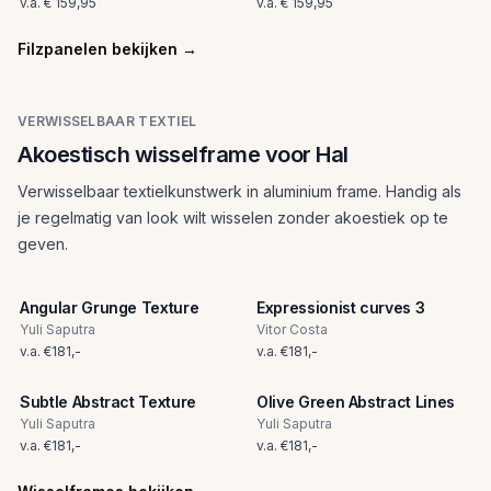
v.a.
€ 159,95
v.a.
€ 159,95
Filzpanelen bekijken
→
VERWISSELBAAR TEXTIEL
Akoestisch wisselframe voor Hal
Verwisselbaar textielkunstwerk in aluminium frame. Handig als
je regelmatig van look wilt wisselen zonder akoestiek op te
geven.
Angular Grunge Texture
Expressionist curves 3
Yuli Saputra
Vitor Costa
v.a.
€
181
,-
v.a.
€
181
,-
Subtle Abstract Texture
Olive Green Abstract Lines
Yuli Saputra
Yuli Saputra
v.a.
€
181
,-
v.a.
€
181
,-