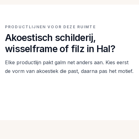
PRODUCTLIJNEN VOOR DEZE RUIMTE
Akoestisch schilderij,
wisselframe of filz in Hal?
Elke productlijn pakt galm net anders aan. Kies eerst
de vorm van akoestiek die past, daarna pas het motief.
Akoestische schilderijen voor Hal
Akoestisch wisselframe voor Hal
Bedrukt PET-vilt in een houten frame. Sterk als je aan
Filzpanelen voor Hal
lange, smalle wandvlakken snel een stijlvolle oplossing
Verwisselbaar textielkunstwerk in aluminium frame.
tegen galm wilt.
Handig als je regelmatig van look wilt wisselen zonder
3D-viltpanelen voor wie een stillere ruimte wil met een
akoestiek op te geven.
meer architectonische uitstraling.