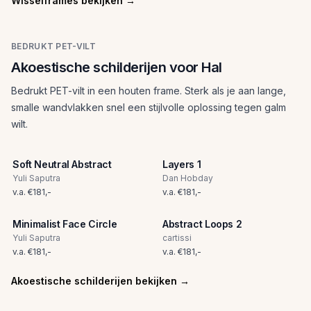
Wisselframes bekijken
→
BEDRUKT PET-VILT
Akoestische schilderijen voor Hal
Bedrukt PET-vilt in een houten frame. Sterk als je aan lange,
smalle wandvlakken snel een stijlvolle oplossing tegen galm
wilt.
Soft Neutral Abstract
Layers 1
Yuli Saputra
Dan Hobday
v.a.
€
181
,-
v.a.
€
181
,-
Minimalist Face Circle
Abstract Loops 2
Yuli Saputra
cartissi
v.a.
€
181
,-
v.a.
€
181
,-
Akoestische schilderijen bekijken
→