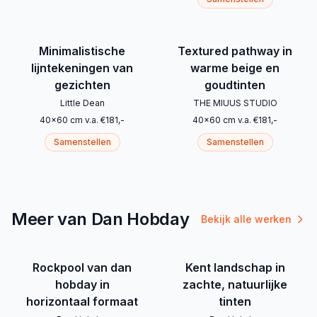
Minimalistische
Textured pathway in
lijntekeningen van
warme beige en
gezichten
goudtinten
Little Dean
THE MIUUS STUDIO
40
x
60
cm
v.a.
€
181
,-
40
x
60
cm
v.a.
€
181
,-
Samenstellen
Samenstellen
Meer van Dan Hobday
Bekijk alle werken
Rockpool van dan
Kent landschap in
hobday in
zachte, natuurlijke
horizontaal formaat
tinten