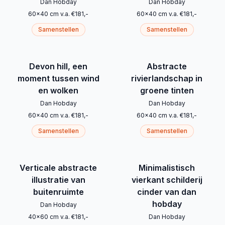
Dan Hobday
Dan Hobday
60
x
40
cm
v.a.
€
181
,-
60
x
40
cm
v.a.
€
181
,-
Samenstellen
Samenstellen
Devon hill, een
Abstracte
moment tussen wind
rivierlandschap in
en wolken
groene tinten
Dan Hobday
Dan Hobday
60
x
40
cm
v.a.
€
181
,-
60
x
40
cm
v.a.
€
181
,-
Samenstellen
Samenstellen
Verticale abstracte
Minimalistisch
illustratie van
vierkant schilderij
buitenruimte
cinder van dan
hobday
Dan Hobday
40
x
60
cm
v.a.
€
181
,-
Dan Hobday