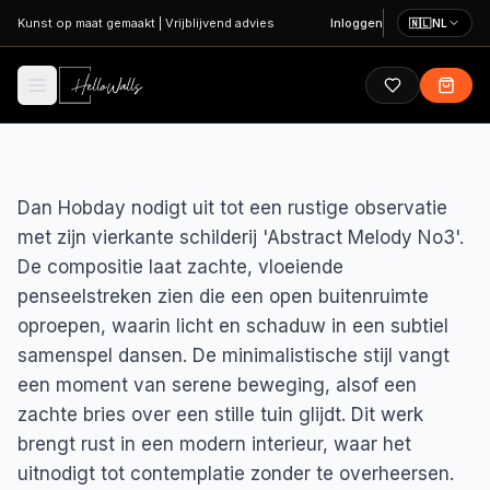
Ga naar hoofdinhoud
Kunst op maat gemaakt
|
Vrijblijvend advies
Inloggen
🇳🇱
NL
Dan Hobday nodigt uit tot een rustige observatie
met zijn vierkante schilderij 'Abstract Melody No3'.
De compositie laat zachte, vloeiende
penseelstreken zien die een open buitenruimte
oproepen, waarin licht en schaduw in een subtiel
samenspel dansen. De minimalistische stijl vangt
een moment van serene beweging, alsof een
zachte bries over een stille tuin glijdt. Dit werk
brengt rust in een modern interieur, waar het
uitnodigt tot contemplatie zonder te overheersen.