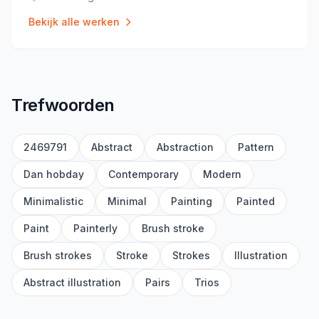
Locatie
:
Bekijk alle werken
Trefwoorden
2469791
Abstract
Abstraction
Pattern
Dan hobday
Contemporary
Modern
Minimalistic
Minimal
Painting
Painted
Paint
Painterly
Brush stroke
Brush strokes
Stroke
Strokes
Illustration
Abstract illustration
Pairs
Trios