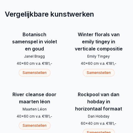
Vergelijkbare kunstwerken
Botanisch
Winter florals van
samenspel in violet
emily tingey in
en goud
verticale compositie
Janel Bragg
Emily Tingey
40
x
60
cm
v.a.
€
181
,-
40
x
60
cm
v.a.
€
181
,-
Samenstellen
Samenstellen
River cleanse door
Rockpool van dan
maarten léon
hobday in
horizontaal formaat
Maarten Léon
40
x
60
cm
v.a.
€
181
,-
Dan Hobday
60
x
40
cm
v.a.
€
181
,-
Samenstellen
Samenstellen