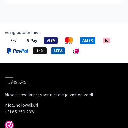
Veilig betalen met
G Pay
VISA
AMEX
in3
SEPA
Akoestische kunst voor rust die je ziet en voelt
info@
hellowalls.nl
+31 85 250 2324