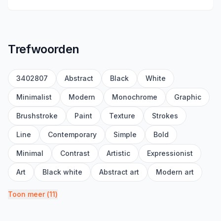
Trefwoorden
3402807
Abstract
Black
White
Minimalist
Modern
Monochrome
Graphic
Brushstroke
Paint
Texture
Strokes
Line
Contemporary
Simple
Bold
Minimal
Contrast
Artistic
Expressionist
Art
Black white
Abstract art
Modern art
Toon meer
(
11
)