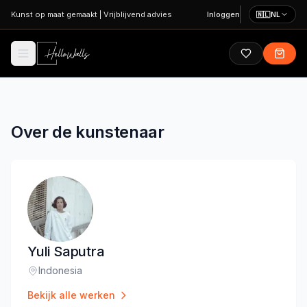
Ga naar hoofdinhoud
Kunst op maat gemaakt
|
Vrijblijvend advies
Inloggen
🇳🇱
NL
Over de kunstenaar
Yuli Saputra
Indonesia
Locatie
:
Bekijk alle werken