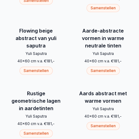
Samenstellen
Samenstellen
Flowing beige
Aarde-abstracte
abstract van yuli
vormen in warme
saputra
neutrale tinten
Yuli Saputra
Yuli Saputra
40
x
60
cm
v.a.
€
181
,-
40
x
60
cm
v.a.
€
181
,-
Samenstellen
Samenstellen
Rustige
Aards abstract met
geometrische lagen
warme vormen
in aardetinten
Yuli Saputra
Yuli Saputra
40
x
60
cm
v.a.
€
181
,-
40
x
60
cm
v.a.
€
181
,-
Samenstellen
Samenstellen