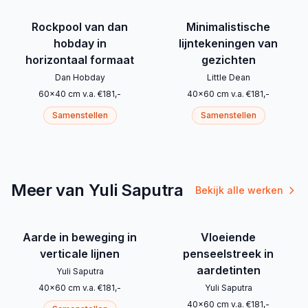
Rockpool van dan
Minimalistische
hobday in
lijntekeningen van
horizontaal formaat
gezichten
Dan Hobday
Little Dean
60
x
40
cm
v.a.
€
181
,-
40
x
60
cm
v.a.
€
181
,-
Samenstellen
Samenstellen
Meer van Yuli Saputra
Bekijk alle werken
Aarde in beweging in
Vloeiende
verticale lijnen
penseelstreek in
aardetinten
Yuli Saputra
40
x
60
cm
v.a.
€
181
,-
Yuli Saputra
40
x
60
cm
v.a.
€
181
,-