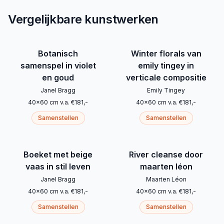
Vergelijkbare kunstwerken
Botanisch
Winter florals van
samenspel in violet
emily tingey in
en goud
verticale compositie
Janel Bragg
Emily Tingey
40
x
60
cm
v.a.
€
181
,-
40
x
60
cm
v.a.
€
181
,-
Samenstellen
Samenstellen
Boeket met beige
River cleanse door
vaas in stil leven
maarten léon
Janel Bragg
Maarten Léon
40
x
60
cm
v.a.
€
181
,-
40
x
60
cm
v.a.
€
181
,-
Samenstellen
Samenstellen