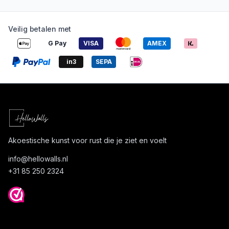
Veilig betalen met
G Pay
VISA
AMEX
in3
SEPA
Akoestische kunst voor rust die je ziet en voelt
info@
hellowalls.nl
+31 85 250 2324