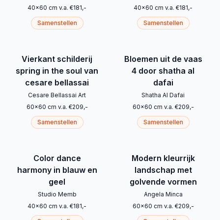
40
x
60
cm
v.a.
€
181
,-
40
x
60
cm
v.a.
€
181
,-
Samenstellen
Samenstellen
Vierkant schilderij
Bloemen uit de vaas
spring in the soul van
4 door shatha al
cesare bellassai
dafai
Cesare Bellassai Art
Shatha Al Dafai
60
x
60
cm
v.a.
€
209
,-
60
x
60
cm
v.a.
€
209
,-
Samenstellen
Samenstellen
Color dance
Modern kleurrijk
harmony in blauw en
landschap met
geel
golvende vormen
Studio Memb
Angela Minca
40
x
60
cm
v.a.
€
181
,-
60
x
60
cm
v.a.
€
209
,-