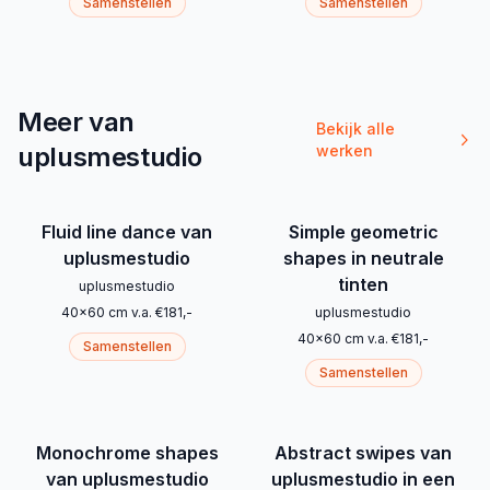
Samenstellen
Samenstellen
Meer van
Bekijk alle
uplusmestudio
werken
Fluid line dance van
Simple geometric
uplusmestudio
shapes in neutrale
tinten
uplusmestudio
40
x
60
cm
v.a.
€
181
,-
uplusmestudio
40
x
60
cm
v.a.
€
181
,-
Samenstellen
Samenstellen
Monochrome shapes
Abstract swipes van
van uplusmestudio
uplusmestudio in een