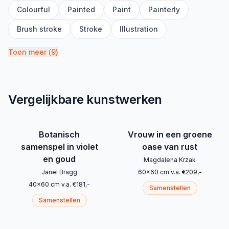
Colourful
Painted
Paint
Painterly
Brush stroke
Stroke
Illustration
Toon meer
(
9
)
Vergelijkbare kunstwerken
Botanisch
Vrouw in een groene
samenspel in violet
oase van rust
en goud
Magdalena Krzak
Janel Bragg
60
x
60
cm
v.a.
€
209
,-
40
x
60
cm
v.a.
€
181
,-
Samenstellen
Samenstellen