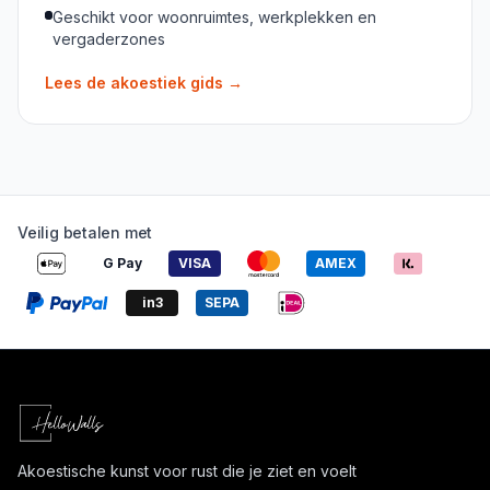
Geschikt voor woonruimtes, werkplekken en
vergaderzones
Lees de akoestiek gids
→
Veilig betalen met
G Pay
VISA
AMEX
in3
SEPA
Akoestische kunst voor rust die je ziet en voelt