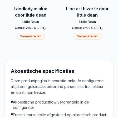
Landlady in blue
Line art bizarre door
door little dean
little dean
Little Dean
Little Dean
40
x
60
cm
v.a.
€
181
,-
40
x
60
cm
v.a.
€
181
,-
Samenstellen
Samenstellen
Akoestische specificaties
Deze productpagina is acoustic-only. Je configureert
altijd een geluidsabsorberend paneel met framekleur
en maat naar keuze.
Akoestische productflow vergrendeld in de
configurator
Framekleurselectie afgestemd op akoestisch product