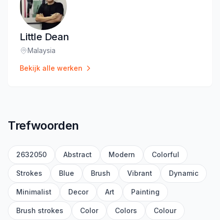
Little Dean
Malaysia
Locatie
:
Bekijk alle werken
Trefwoorden
2632050
Abstract
Modern
Colorful
Strokes
Blue
Brush
Vibrant
Dynamic
Minimalist
Decor
Art
Painting
Brush strokes
Color
Colors
Colour