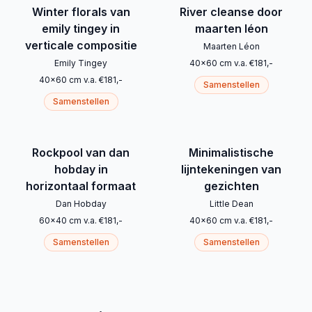
Winter florals van
River cleanse door
emily tingey in
maarten léon
verticale compositie
Maarten Léon
Emily Tingey
40
x
60
cm
v.a.
€
181
,-
40
x
60
cm
v.a.
€
181
,-
Samenstellen
Samenstellen
Rockpool van dan
Minimalistische
hobday in
lijntekeningen van
horizontaal formaat
gezichten
Dan Hobday
Little Dean
60
x
40
cm
v.a.
€
181
,-
40
x
60
cm
v.a.
€
181
,-
Samenstellen
Samenstellen