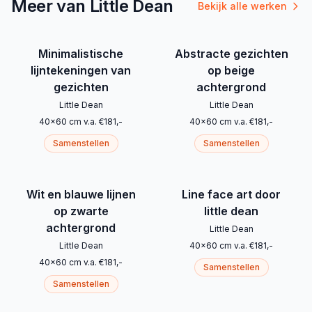
Meer van Little Dean
Bekijk alle werken
Minimalistische
Abstracte gezichten
lijntekeningen van
op beige
gezichten
achtergrond
Little Dean
Little Dean
40
x
60
cm
v.a.
€
181
,-
40
x
60
cm
v.a.
€
181
,-
Samenstellen
Samenstellen
Wit en blauwe lijnen
Line face art door
op zwarte
little dean
achtergrond
Little Dean
Little Dean
40
x
60
cm
v.a.
€
181
,-
40
x
60
cm
v.a.
€
181
,-
Samenstellen
Samenstellen