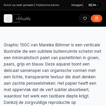
Ga naar hoofdinhoud
Kunst op maat gemaakt
|
Vrijblijvend advies
Inloggen
🇳🇱
NL
Graphic 150C van Mareike Böhmer is een verticale
illustratie die een subtiele buitenruimte schetst met
een minimalistisch palet van pasteltinten in groen,
paars, grijs en blauw. Deze aquarel toont een
delicaat samenspel van organische vormen met
een lichte, transparante textuur die doet denken
aan zachte penseelstreken. Het papier heeft een
mat oppervlak dat de verf subtiel absorbeert,
waardoor het werk een tastbare diepte krijgt.
Dankzij de zorgvuldige reproductie op