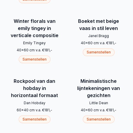
Winter florals van
Boeket met beige
emily tingey in
vaas in stil leven
verticale compositie
Janel Bragg
Emily Tingey
40
x
60
cm
v.a.
€
181
,-
40
x
60
cm
v.a.
€
181
,-
Samenstellen
Samenstellen
Rockpool van dan
Minimalistische
hobday in
lijntekeningen van
horizontaal formaat
gezichten
Dan Hobday
Little Dean
60
x
40
cm
v.a.
€
181
,-
40
x
60
cm
v.a.
€
181
,-
Samenstellen
Samenstellen