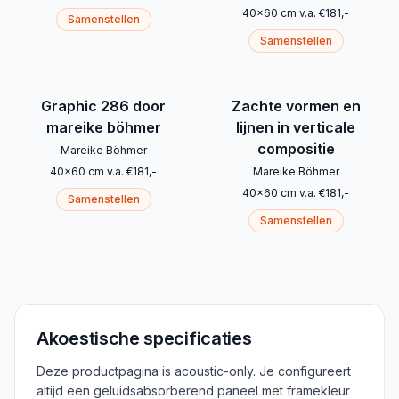
40
x
60
cm
v.a.
€
181
,-
Samenstellen
Samenstellen
Graphic 286 door
Zachte vormen en
mareike böhmer
lijnen in verticale
compositie
Mareike Böhmer
40
x
60
cm
v.a.
€
181
,-
Mareike Böhmer
40
x
60
cm
v.a.
€
181
,-
Samenstellen
Samenstellen
Akoestische specificaties
Deze productpagina is acoustic-only. Je configureert
altijd een geluidsabsorberend paneel met framekleur