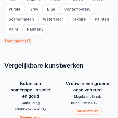
Purple
Grey
Blue
Contemporary
Scandinavian
Watercolor
Texture
Painted
Paint
Painterly
Toon meer
(
17
)
Vergelijkbare kunstwerken
Botanisch
Vrouw in een groene
samenspel in violet
oase van rust
en goud
Magdalena Krzak
Janel Bragg
60
x
60
cm
v.a.
€
209
,-
40
x
60
cm
v.a.
€
181
,-
Samenstellen
Samenstellen