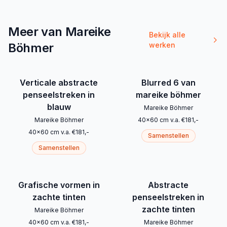
Meer van Mareike
Bekijk alle
Böhmer
werken
Verticale abstracte
Blurred 6 van
penseelstreken in
mareike böhmer
blauw
Mareike Böhmer
Mareike Böhmer
40
x
60
cm
v.a.
€
181
,-
40
x
60
cm
v.a.
€
181
,-
Samenstellen
Samenstellen
Grafische vormen in
Abstracte
zachte tinten
penseelstreken in
zachte tinten
Mareike Böhmer
40
x
60
cm
v.a.
€
181
,-
Mareike Böhmer