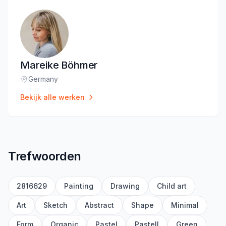
Mareike Böhmer
Germany
Locatie
:
Bekijk alle werken
Trefwoorden
2816629
Painting
Drawing
Child art
Art
Sketch
Abstract
Shape
Minimal
Form
Organic
Pastel
Pastell
Green