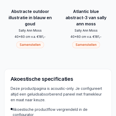
Abstracte outdoor
Atlantic blue
illustratie in blauw en
abstract-3 van sally
goud
ann moss
Sally Ann Moss
Sally Ann Moss
40
x
60
cm
v.a.
€
181
,-
40
x
60
cm
v.a.
€
181
,-
Samenstellen
Samenstellen
Akoestische specificaties
Deze productpagina is acoustic-only. Je configureert
altijd een geluidsabsorberend paneel met framekleur
en maat naar keuze.
Akoestische productflow vergrendeld in de
configurator