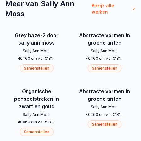
Meer van Sally Ann
Bekijk alle
Moss
werken
Grey haze-2 door
Abstracte vormen in
sally ann moss
groene tinten
Sally Ann Moss
Sally Ann Moss
40
x
60
cm
v.a.
€
181
,-
40
x
60
cm
v.a.
€
181
,-
Samenstellen
Samenstellen
Organische
Abstracte vormen in
penseelstreken in
groene tinten
zwart en goud
Sally Ann Moss
Sally Ann Moss
40
x
60
cm
v.a.
€
181
,-
40
x
60
cm
v.a.
€
181
,-
Samenstellen
Samenstellen