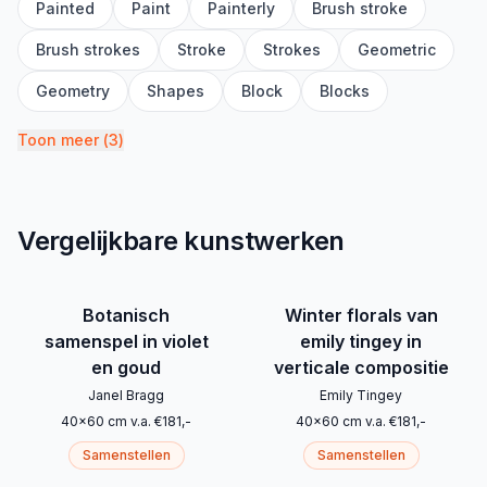
Painted
Paint
Painterly
Brush stroke
Brush strokes
Stroke
Strokes
Geometric
Geometry
Shapes
Block
Blocks
Toon meer
(
3
)
Vergelijkbare kunstwerken
Botanisch
Winter florals van
samenspel in violet
emily tingey in
en goud
verticale compositie
Janel Bragg
Emily Tingey
40
x
60
cm
v.a.
€
181
,-
40
x
60
cm
v.a.
€
181
,-
Samenstellen
Samenstellen