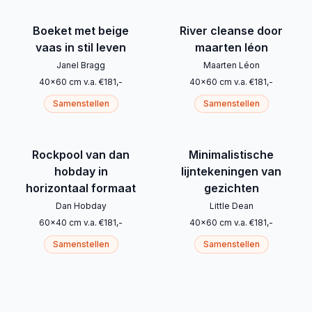
Boeket met beige
River cleanse door
vaas in stil leven
maarten léon
Janel Bragg
Maarten Léon
40
x
60
cm
v.a.
€
181
,-
40
x
60
cm
v.a.
€
181
,-
Samenstellen
Samenstellen
Rockpool van dan
Minimalistische
hobday in
lijntekeningen van
horizontaal formaat
gezichten
Dan Hobday
Little Dean
60
x
40
cm
v.a.
€
181
,-
40
x
60
cm
v.a.
€
181
,-
Samenstellen
Samenstellen