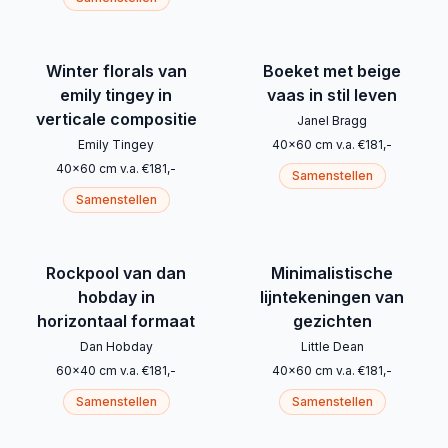
Winter florals van
Boeket met beige
emily tingey in
vaas in stil leven
verticale compositie
Janel Bragg
Emily Tingey
40
x
60
cm
v.a.
€
181
,-
40
x
60
cm
v.a.
€
181
,-
Samenstellen
Samenstellen
Rockpool van dan
Minimalistische
hobday in
lijntekeningen van
horizontaal formaat
gezichten
Dan Hobday
Little Dean
60
x
40
cm
v.a.
€
181
,-
40
x
60
cm
v.a.
€
181
,-
Samenstellen
Samenstellen