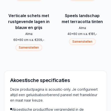
Verticale schets met
Speels landschap
rustgevende lagen in
met terracotta tinten
blauw en grijs
Alma
Alma
40
x
60
cm
v.a.
€
181
,-
60
x
60
cm
v.a.
€
209
,-
Samenstellen
Samenstellen
Akoestische specificaties
Deze productpagina is acoustic-only. Je configureert
altijd een geluidsabsorberend paneel met framekleur
en maat naar keuze.
Akoestische productflow vergrendeld in de