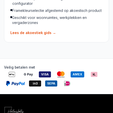
configurator
Framekleurselectie afgestemd op akoestisch product
Geschikt voor woonruimtes, werkplekken en
vergaderzones
Lees de akoestiek gids
→
Veilig betalen met
G Pay
VISA
AMEX
in3
SEPA