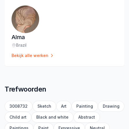
Alma
Brazil
Locatie
:
Bekijk alle werken
Trefwoorden
3008732
Sketch
Art
Painting
Drawing
Child art
Black and white
Abstract
Paintings
Paint
Expressive
Neutral