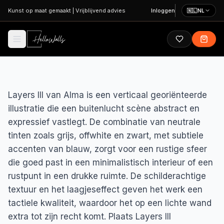
Ga naar hoofdinhoud
Kunst op maat gemaakt
|
Vrijblijvend advies
Inloggen
🇳🇱
NL
Layers III van Alma is een verticaal georiënteerde
illustratie die een buitenlucht scène abstract en
expressief vastlegt. De combinatie van neutrale
tinten zoals grijs, offwhite en zwart, met subtiele
accenten van blauw, zorgt voor een rustige sfeer
die goed past in een minimalistisch interieur of een
rustpunt in een drukke ruimte. De schilderachtige
textuur en het laagjeseffect geven het werk een
tactiele kwaliteit, waardoor het op een lichte wand
extra tot zijn recht komt. Plaats Layers III