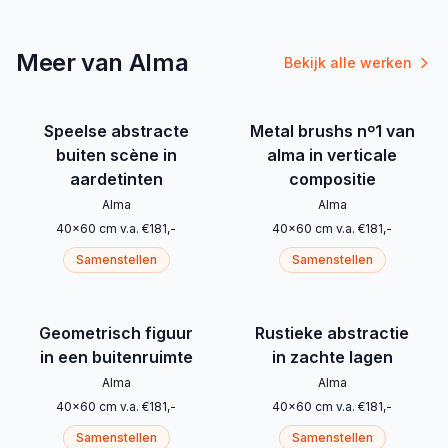
Meer van Alma
Bekijk alle werken
Speelse abstracte
Metal brushs nº1 van
buiten scène in
alma in verticale
aardetinten
compositie
Alma
Alma
40
x
60
cm
v.a.
€
181
,-
40
x
60
cm
v.a.
€
181
,-
Samenstellen
Samenstellen
Geometrisch figuur
Rustieke abstractie
in een buitenruimte
in zachte lagen
Alma
Alma
40
x
60
cm
v.a.
€
181
,-
40
x
60
cm
v.a.
€
181
,-
Samenstellen
Samenstellen