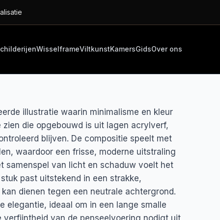
alisatie
childerijen
Wisselframe
Viltkunst
Kamers
Gids
Over ons
erde illustratie waarin minimalisme en kleur
zien die opgebouwd is uit lagen acrylverf,
ntroleerd blijven. De compositie speelt met
en, waardoor een frisse, moderne uitstraling
et samenspel van licht en schaduw voelt het
stuk past uitstekend in een strakke,
 kan dienen tegen een neutrale achtergrond.
re elegantie, ideaal om in een lange smalle
verfijntheid van de penseelvoering nodigt uit