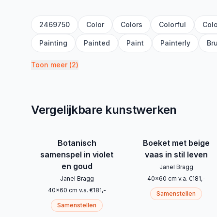
2469750
Color
Colors
Colorful
Col
Painting
Painted
Paint
Painterly
Br
Toon meer
(
2
)
Vergelijkbare kunstwerken
Botanisch
Boeket met beige
samenspel in violet
vaas in stil leven
en goud
Janel Bragg
Janel Bragg
40
x
60
cm
v.a.
€
181
,-
40
x
60
cm
v.a.
€
181
,-
Samenstellen
Samenstellen