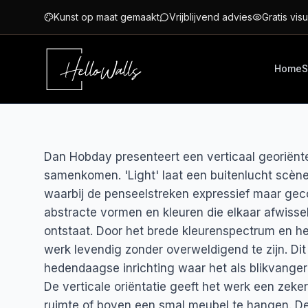
Ga naar hoofdinhoud
Kunst op maat gemaakt
Vrijblijvend advies
Gratis visu
Home
S
Dan Hobday presenteert een verticaal georiënte
samenkomen. 'Light' laat een buitenlucht scène 
waarbij de penseelstreken expressief maar geco
abstracte vormen en kleuren die elkaar afwissel
ontstaat. Door het brede kleurenspectrum en h
werk levendig zonder overweldigend te zijn. Dit 
hedendaagse inrichting waar het als blikvanger
De verticale oriëntatie geeft het werk een zeke
ruimte of boven een smal meubel te hangen. De 