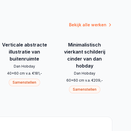
Bekijk alle werken
Verticale abstracte
Minimalistisch
illustratie van
vierkant schilderij
buitenruimte
cinder van dan
hobday
Dan Hobday
40
x
60
cm
v.a.
€
181
,-
Dan Hobday
60
x
60
cm
v.a.
€
209
,-
Samenstellen
Samenstellen