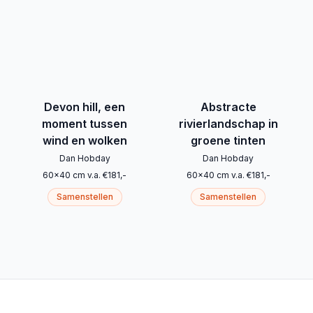
Devon hill, een
Abstracte
moment tussen
rivierlandschap in
wind en wolken
groene tinten
Dan Hobday
Dan Hobday
60
x
40
cm
v.a.
€
181
,-
60
x
40
cm
v.a.
€
181
,-
Samenstellen
Samenstellen