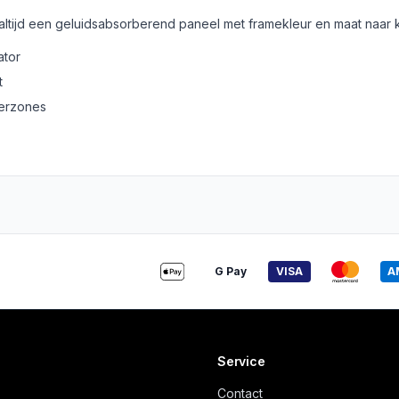
 altijd een geluidsabsorberend paneel met framekleur en maat naar 
ator
t
derzones
G Pay
VISA
A
Service
Contact