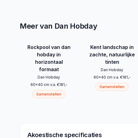
Meer van Dan Hobday
Rockpool van dan
Kent landschap in
hobday in
zachte, natuurlijke
horizontaal
tinten
formaat
Dan Hobday
Dan Hobday
60
x
40
cm
v.a.
€
181
,-
60
x
40
cm
v.a.
€
181
,-
Samenstellen
Samenstellen
Akoestische specificaties