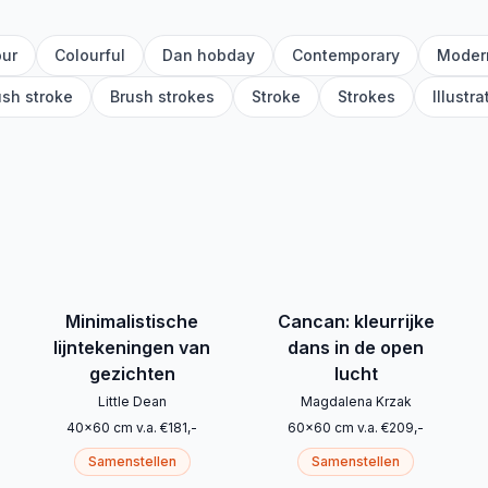
our
Colourful
Dan hobday
Contemporary
Moder
ush stroke
Brush strokes
Stroke
Strokes
Illustra
Minimalistische
Cancan: kleurrijke
lijntekeningen van
dans in de open
gezichten
lucht
Little Dean
Magdalena Krzak
40
x
60
cm
v.a.
€
181
,-
60
x
60
cm
v.a.
€
209
,-
Samenstellen
Samenstellen