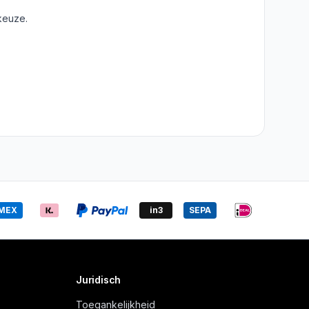
keuze.
MEX
in3
SEPA
Juridisch
Toegankelijkheid