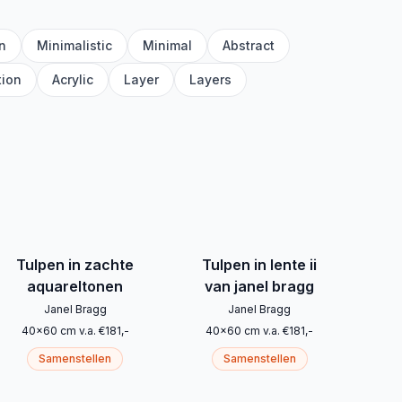
n
Minimalistic
Minimal
Abstract
tion
Acrylic
Layer
Layers
Tulpen in zachte
Tulpen in lente ii
aquareltonen
van janel bragg
Janel Bragg
Janel Bragg
40
x
60
cm
v.a.
€
181
,-
40
x
60
cm
v.a.
€
181
,-
Samenstellen
Samenstellen