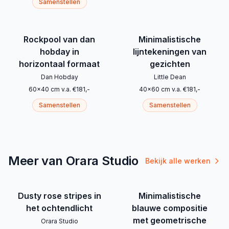
Samenstellen
Rockpool van dan
Minimalistische
hobday in
lijntekeningen van
horizontaal formaat
gezichten
Dan Hobday
Little Dean
60
x
40
cm
v.a.
€
181
,-
40
x
60
cm
v.a.
€
181
,-
Samenstellen
Samenstellen
Meer van Orara Studio
Bekijk alle werken
Dusty rose stripes in
Minimalistische
het ochtendlicht
blauwe compositie
met geometrische
Orara Studio