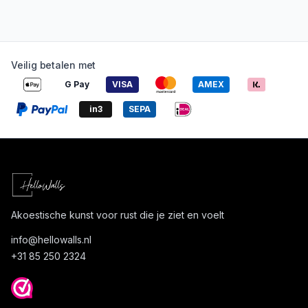
Veilig betalen met
G Pay
VISA
AMEX
in3
SEPA
Akoestische kunst voor rust die je ziet en voelt
info@
hellowalls.nl
+31 85 250 2324