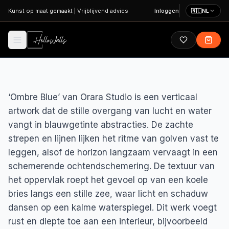
Ga naar hoofdinhoud
Kunst op maat gemaakt
|
Vrijblijvend advies
Inloggen
🇳🇱
NL
‘Ombre Blue’ van Orara Studio is een verticaal
artwork dat de stille overgang van lucht en water
vangt in blauwgetinte abstracties. De zachte
strepen en lijnen lijken het ritme van golven vast te
leggen, alsof de horizon langzaam vervaagt in een
schemerende ochtendschemering. De textuur van
het oppervlak roept het gevoel op van een koele
bries langs een stille zee, waar licht en schaduw
dansen op een kalme waterspiegel. Dit werk voegt
rust en diepte toe aan een interieur, bijvoorbeeld