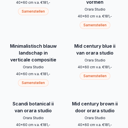
vormen
40
x
60
cm
v.a.
€
181
,-
Orara Studio
Samenstellen
40
x
60
cm
v.a.
€
181
,-
Samenstellen
Minimalistisch blauw
Mid century blue ii
landschap in
van orara studio
verticale compositie
Orara Studio
Orara Studio
40
x
60
cm
v.a.
€
181
,-
40
x
60
cm
v.a.
€
181
,-
Samenstellen
Samenstellen
Scandi botanical ii
Mid century brown ii
van orara studio
door orara studio
Orara Studio
Orara Studio
40
x
60
cm
v.a.
€
181
,-
40
x
60
cm
v.a.
€
181
,-