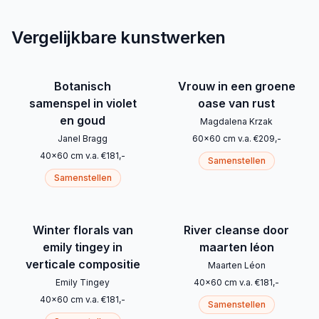
Vergelijkbare kunstwerken
Botanisch
Vrouw in een groene
samenspel in violet
oase van rust
en goud
Magdalena Krzak
Janel Bragg
60
x
60
cm
v.a.
€
209
,-
40
x
60
cm
v.a.
€
181
,-
Samenstellen
Samenstellen
Winter florals van
River cleanse door
emily tingey in
maarten léon
verticale compositie
Maarten Léon
Emily Tingey
40
x
60
cm
v.a.
€
181
,-
40
x
60
cm
v.a.
€
181
,-
Samenstellen