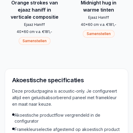
Orange strokes van
Midnight hug in
ejaaz haniff in
warme tinten
verticale compositie
Ejaaz Haniff
Ejaaz Haniff
40
x
60
cm
v.a.
€
181
,-
40
x
60
cm
v.a.
€
181
,-
Samenstellen
Samenstellen
Akoestische specificaties
Deze productpagina is acoustic-only. Je configureert
altijd een geluidsabsorberend paneel met framekleur
en maat naar keuze.
Akoestische productflow vergrendeld in de
configurator
Framekleurselectie afgestemd op akoestisch product