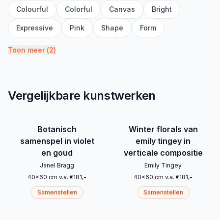
Colourful
Colorful
Canvas
Bright
Expressive
Pink
Shape
Form
Toon meer
(
2
)
Vergelijkbare kunstwerken
Botanisch
Winter florals van
samenspel in violet
emily tingey in
en goud
verticale compositie
Janel Bragg
Emily Tingey
40
x
60
cm
v.a.
€
181
,-
40
x
60
cm
v.a.
€
181
,-
Samenstellen
Samenstellen