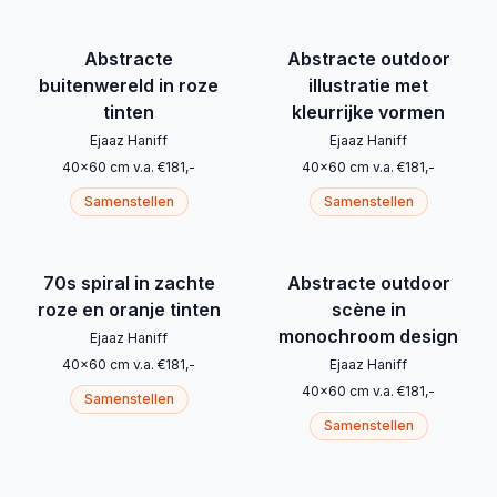
Abstracte
Abstracte outdoor
buitenwereld in roze
illustratie met
tinten
kleurrijke vormen
Ejaaz Haniff
Ejaaz Haniff
40
x
60
cm
v.a.
€
181
,-
40
x
60
cm
v.a.
€
181
,-
Samenstellen
Samenstellen
70s spiral in zachte
Abstracte outdoor
roze en oranje tinten
scène in
monochroom design
Ejaaz Haniff
40
x
60
cm
v.a.
€
181
,-
Ejaaz Haniff
40
x
60
cm
v.a.
€
181
,-
Samenstellen
Samenstellen