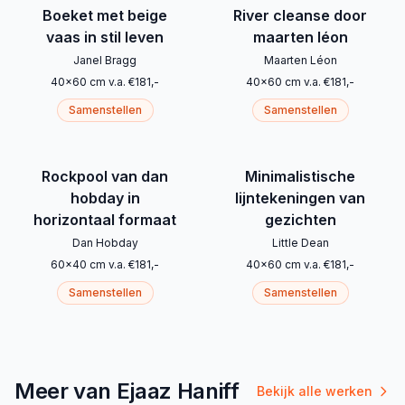
Boeket met beige
River cleanse door
vaas in stil leven
maarten léon
Janel Bragg
Maarten Léon
40
x
60
cm
v.a.
€
181
,-
40
x
60
cm
v.a.
€
181
,-
Samenstellen
Samenstellen
Rockpool van dan
Minimalistische
hobday in
lijntekeningen van
horizontaal formaat
gezichten
Dan Hobday
Little Dean
60
x
40
cm
v.a.
€
181
,-
40
x
60
cm
v.a.
€
181
,-
Samenstellen
Samenstellen
Meer van Ejaaz Haniff
Bekijk alle werken