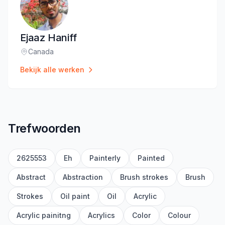
Ejaaz Haniff
Canada
Locatie
:
Bekijk alle werken
Trefwoorden
2625553
Eh
Painterly
Painted
Abstract
Abstraction
Brush strokes
Brush
Strokes
Oil paint
Oil
Acrylic
Acrylic painitng
Acrylics
Color
Colour