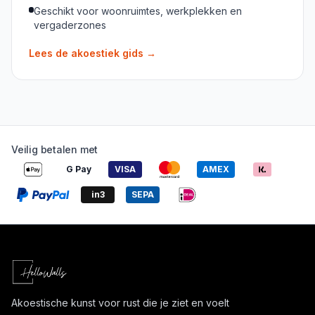
Geschikt voor woonruimtes, werkplekken en
vergaderzones
Lees de akoestiek gids
→
Veilig betalen met
G Pay
VISA
AMEX
in3
SEPA
Akoestische kunst voor rust die je ziet en voelt