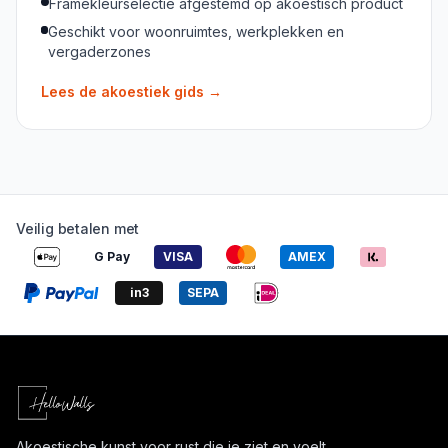
Framekleurselectie afgestemd op akoestisch product
Geschikt voor woonruimtes, werkplekken en
vergaderzones
Lees de akoestiek gids
→
Veilig betalen met
G Pay
VISA
AMEX
in3
SEPA
Akoestische kunst voor rust die je ziet en voelt