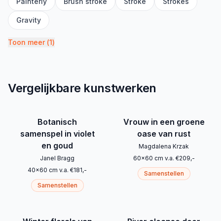
Painterly
Brush stroke
Stroke
Strokes
Gravity
Toon meer
(
1
)
Vergelijkbare kunstwerken
Botanisch
Vrouw in een groene
samenspel in violet
oase van rust
en goud
Magdalena Krzak
Janel Bragg
60
x
60
cm
v.a.
€
209
,-
40
x
60
cm
v.a.
€
181
,-
Samenstellen
Samenstellen