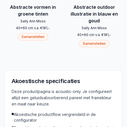
Abstracte vormen in
Abstracte outdoor
groene tinten
illustratie in blauw en
goud
Sally Ann Moss
40
x
60
cm
v.a.
€
181
,-
Sally Ann Moss
40
x
60
cm
v.a.
€
181
,-
Samenstellen
Samenstellen
Akoestische specificaties
Deze productpagina is acoustic-only. Je configureert
altijd een geluidsabsorberend paneel met framekleur
en maat naar keuze.
Akoestische productflow vergrendeld in de
configurator