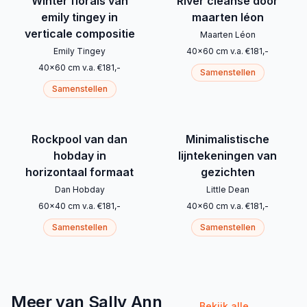
Winter florals van
River cleanse door
emily tingey in
maarten léon
verticale compositie
Maarten Léon
Emily Tingey
40
x
60
cm
v.a.
€
181
,-
40
x
60
cm
v.a.
€
181
,-
Samenstellen
Samenstellen
Rockpool van dan
Minimalistische
hobday in
lijntekeningen van
horizontaal formaat
gezichten
Dan Hobday
Little Dean
60
x
40
cm
v.a.
€
181
,-
40
x
60
cm
v.a.
€
181
,-
Samenstellen
Samenstellen
Meer van Sally Ann
Bekijk alle