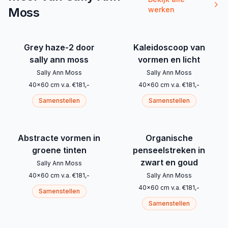
Moss
werken
Grey haze-2 door
Kaleidoscoop van
sally ann moss
vormen en licht
Sally Ann Moss
Sally Ann Moss
40
x
60
cm
v.a.
€
181
,-
40
x
60
cm
v.a.
€
181
,-
Samenstellen
Samenstellen
Abstracte vormen in
Organische
groene tinten
penseelstreken in
zwart en goud
Sally Ann Moss
40
x
60
cm
v.a.
€
181
,-
Sally Ann Moss
40
x
60
cm
v.a.
€
181
,-
Samenstellen
Samenstellen