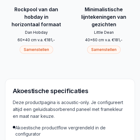
Rockpool van dan
Minimalistische
hobday in
lijntekeningen van
horizontaal formaat
gezichten
Dan Hobday
Little Dean
60
x
40
cm
v.a.
€
181
,-
40
x
60
cm
v.a.
€
181
,-
Samenstellen
Samenstellen
Akoestische specificaties
Deze productpagina is acoustic-only. Je configureert
altijd een geluidsabsorberend paneel met framekleur
en maat naar keuze.
Akoestische productflow vergrendeld in de
configurator