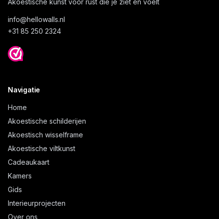
Akoestische kunst voor rust die je ziet en voelt
info@
hellowalls.nl
+31 85 250 2324
Navigatie
Home
Akoestische schilderijen
Akoestisch wisselframe
Akoestische viltkunst
Cadeaukaart
Kamers
Gids
Interieurprojecten
Over ons