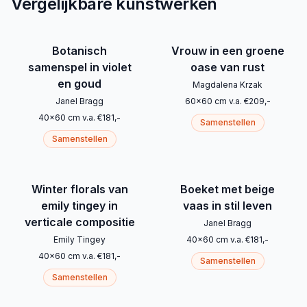
Vergelijkbare kunstwerken
Botanisch
Vrouw in een groene
samenspel in violet
oase van rust
en goud
Magdalena Krzak
Janel Bragg
60
x
60
cm
v.a.
€
209
,-
40
x
60
cm
v.a.
€
181
,-
Samenstellen
Samenstellen
Winter florals van
Boeket met beige
emily tingey in
vaas in stil leven
verticale compositie
Janel Bragg
Emily Tingey
40
x
60
cm
v.a.
€
181
,-
40
x
60
cm
v.a.
€
181
,-
Samenstellen
Samenstellen