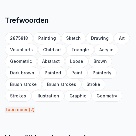
Trefwoorden
2875818
Painting
Sketch
Drawing
Art
Visual arts
Child art
Triangle
Acrylic
Geometric
Abstract
Loose
Brown
Dark brown
Painted
Paint
Painterly
Brush stroke
Brush strokes
Stroke
Strokes
Illustration
Graphic
Geometry
Toon meer
(
2
)